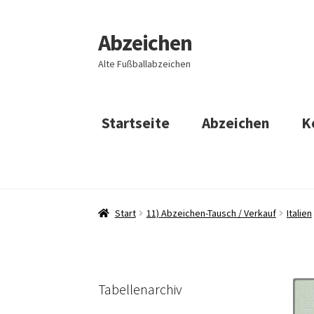
Abzeichen
Zur
Zum
Navigation
Inhalt
Alte Fußballabzeichen
springen
springen
Startseite
Abzeichen
K
Start
11) Abzeichen-Tausch / Verkauf
Italien
Tabellenarchiv