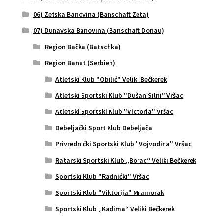
06) Zetska Banovina (Banschaft Zeta)
07) Dunavska Banovina (Banschaft Donau)
Region Bačka (Batschka)
Region Banat (Serbien)
Atletski Klub "Obilić" Veliki Bečkerek
Atletski Sportski Klub "Dušan Silni" Vršac
Atletski Sportski Klub "Victoria" Vršac
Debeljački Sport Klub Debeljača
Privrednićki Sportski Klub "Vojvodina" Vršac
Ratarski Sportski Klub „Borac“ Veliki Bečkerek
Sportski Klub "Radnićki" Vršac
Sportski Klub "Viktorija" Mramorak
Sportski Klub „Kadima“ Veliki Bečkerek