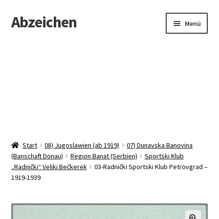
Abzeichen
Zur
Zum
Menü
Navigation
Inhalt
springen
springen
Startseite
Abzeichen
Kontakt
Start
08) Jugoslawien (ab 1919)
07) Dunavska Banovina
(Banschaft Donau)
Region Banat (Serbien)
Sportski Klub
„Radnički“ Veliki Bečkerek
03-Radnički Sportski Klub Petrovgrad –
1919-1939