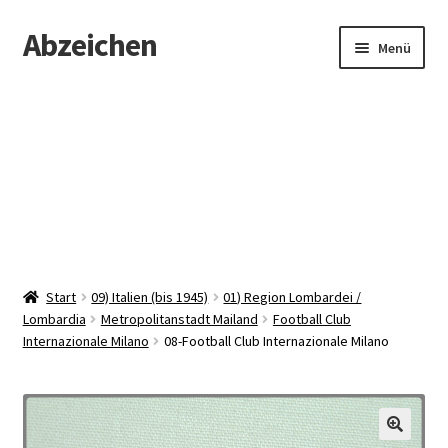
Abzeichen
Zur
Zum
Menü
Navigation
Inhalt
springen
springen
Startseite
Abzeichen
Kontakt
Start
09) Italien (bis 1945)
01) Region Lombardei /
Lombardia
Metropolitanstadt Mailand
Football Club
Internazionale Milano
08-Football Club Internazionale Milano