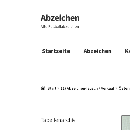
Abzeichen
Zur
Zum
Navigation
Inhalt
Alte Fußballabzeichen
springen
springen
Startseite
Abzeichen
K
Start
11) Abzeichen-Tausch / Verkauf
Österr
Tabellenarchiv