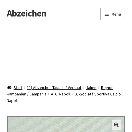
Abzeichen
Zur
Zum
Menü
Navigation
Inhalt
springen
springen
Startseite
Abzeichen
Kontakt
Start
11) Abzeichen-Tausch / Verkauf
Italien
Region
Kampanien / Campania
A. C. Napoli
03-Società Sportiva Calcio
Napoli