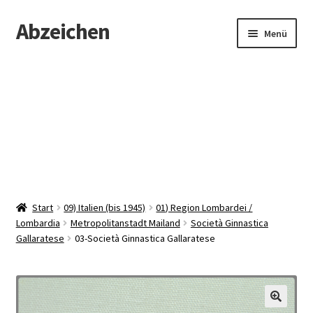
Abzeichen
Zur
Zum
Menü
Navigation
Inhalt
springen
springen
Startseite
Abzeichen
Kontakt
Start
09) Italien (bis 1945)
01) Region Lombardei /
Lombardia
Metropolitanstadt Mailand
Società Ginnastica
Gallaratese
03-Società Ginnastica Gallaratese