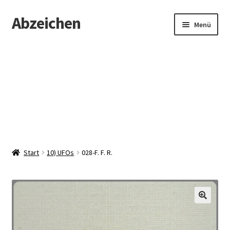
Abzeichen
Zur
Zum
Menü
Navigation
Inhalt
springen
springen
Startseite
Abzeichen
Kontakt
Start
10) UFOs
028-F. F. R.