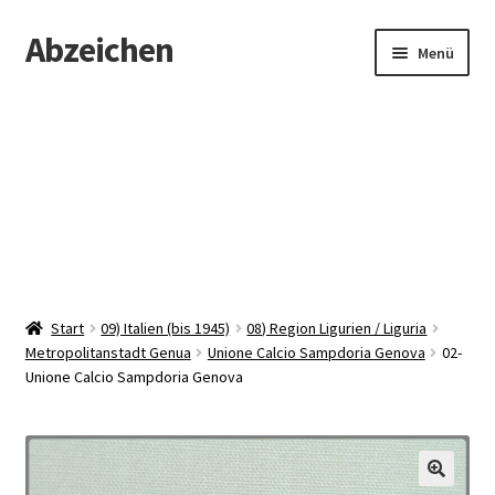
Abzeichen
Zur
Zum
Menü
Navigation
Inhalt
springen
springen
Startseite
Abzeichen
Kontakt
Start
09) Italien (bis 1945)
08) Region Ligurien / Liguria
Metropolitanstadt Genua
Unione Calcio Sampdoria Genova
02-
Unione Calcio Sampdoria Genova