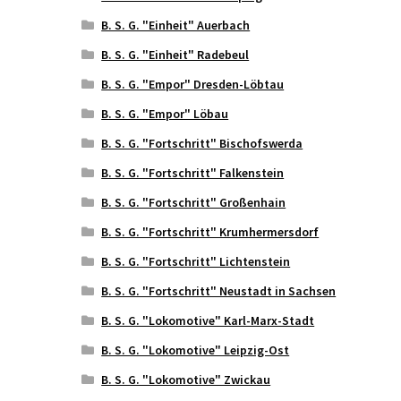
B. S. G. "Einheit" Auerbach
B. S. G. "Einheit" Radebeul
B. S. G. "Empor" Dresden-Löbtau
B. S. G. "Empor" Löbau
B. S. G. "Fortschritt" Bischofswerda
B. S. G. "Fortschritt" Falkenstein
B. S. G. "Fortschritt" Großenhain
B. S. G. "Fortschritt" Krumhermersdorf
B. S. G. "Fortschritt" Lichtenstein
B. S. G. "Fortschritt" Neustadt in Sachsen
B. S. G. "Lokomotive" Karl-Marx-Stadt
B. S. G. "Lokomotive" Leipzig-Ost
B. S. G. "Lokomotive" Zwickau