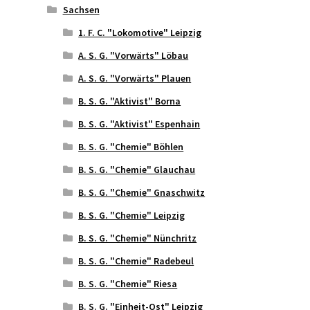
Sachsen
1. F. C. "Lokomotive" Leipzig
A. S. G. "Vorwärts" Löbau
A. S. G. "Vorwärts" Plauen
B. S. G. "Aktivist" Borna
B. S. G. "Aktivist" Espenhain
B. S. G. "Chemie" Böhlen
B. S. G. "Chemie" Glauchau
B. S. G. "Chemie" Gnaschwitz
B. S. G. "Chemie" Leipzig
B. S. G. "Chemie" Nünchritz
B. S. G. "Chemie" Radebeul
B. S. G. "Chemie" Riesa
B. S. G. "Einheit-Ost" Leipzig