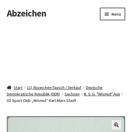
Abzeichen
Zur
Zum
Menü
Navigation
Inhalt
springen
springen
Startseite
Abzeichen
Kontakt
Start
11) Abzeichen-Tausch / Verkauf
Deutsche
Demokratische Republik (DDR)
Sachsen
B. S. G. "Wismut" Aue
02-Sport Club „Wismut“ Karl-Marx-Stadt