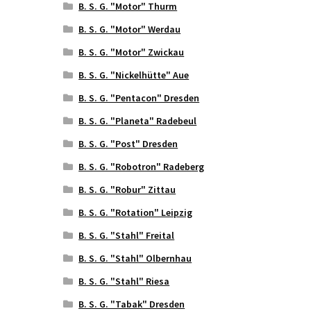
B. S. G. "Motor" Thurm
B. S. G. "Motor" Werdau
B. S. G. "Motor" Zwickau
B. S. G. "Nickelhütte" Aue
B. S. G. "Pentacon" Dresden
B. S. G. "Planeta" Radebeul
B. S. G. "Post" Dresden
B. S. G. "Robotron" Radeberg
B. S. G. "Robur" Zittau
B. S. G. "Rotation" Leipzig
B. S. G. "Stahl" Freital
B. S. G. "Stahl" Olbernhau
B. S. G. "Stahl" Riesa
B. S. G. "Tabak" Dresden