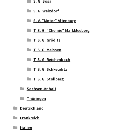
S. G. Sosa
S. G. Weixdorf
S. V. "Motor" Altenburg
T. S. G. "Chemie" Markkleeberg
T. S. G. Gröditz
T. S. G. Meissen
T. S. G. Reichenbach
T. S. G. Schkeuditz
T. S. G. Stollberg
Sachsen-Anhalt
Thüringen
Deutschland
Frankreich
Italien