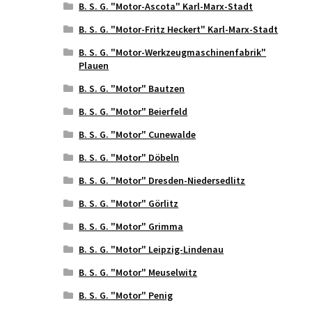
B. S. G. "Motor-Ascota" Karl-Marx-Stadt
B. S. G. "Motor-Fritz Heckert" Karl-Marx-Stadt
B. S. G. "Motor-Werkzeugmaschinenfabrik"
Plauen
B. S. G. "Motor" Bautzen
B. S. G. "Motor" Beierfeld
B. S. G. "Motor" Cunewalde
B. S. G. "Motor" Döbeln
B. S. G. "Motor" Dresden-Niedersedlitz
B. S. G. "Motor" Görlitz
B. S. G. "Motor" Grimma
B. S. G. "Motor" Leipzig-Lindenau
B. S. G. "Motor" Meuselwitz
B. S. G. "Motor" Penig