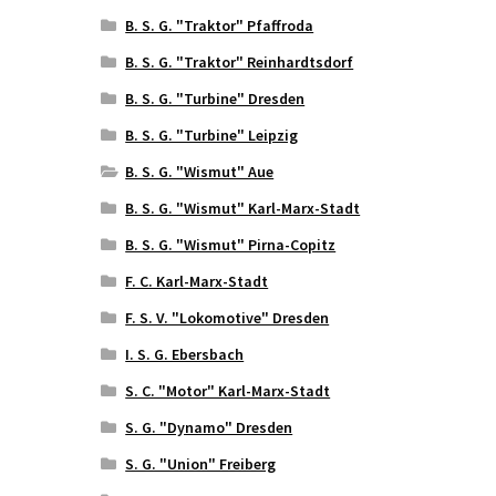
B. S. G. "Traktor" Pfaffroda
B. S. G. "Traktor" Reinhardtsdorf
B. S. G. "Turbine" Dresden
B. S. G. "Turbine" Leipzig
B. S. G. "Wismut" Aue
B. S. G. "Wismut" Karl-Marx-Stadt
B. S. G. "Wismut" Pirna-Copitz
F. C. Karl-Marx-Stadt
F. S. V. "Lokomotive" Dresden
I. S. G. Ebersbach
S. C. "Motor" Karl-Marx-Stadt
S. G. "Dynamo" Dresden
S. G. "Union" Freiberg