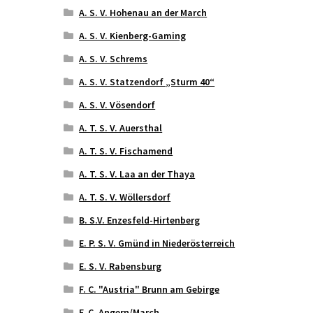
A. S. V. Hohenau an der March
A. S. V. Kienberg-Gaming
A. S. V. Schrems
A. S. V. Statzendorf „Sturm 40“
A. S. V. Vösendorf
A. T. S. V. Auersthal
A. T. S. V. Fischamend
A. T. S. V. Laa an der Thaya
A. T. S. V. Wöllersdorf
B. S.V. Enzesfeld-Hirtenberg
E. P. S. V. Gmünd in Niederösterreich
E. S. V. Rabensburg
F. C. "Austria" Brunn am Gebirge
F. C. Angern/March