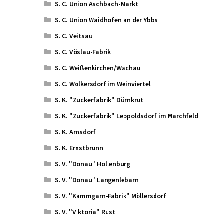
S. C. Union Aschbach-Markt
S. C. Union Waidhofen an der Ybbs
S. C. Veitsau
S. C. Vöslau-Fabrik
S. C. Weißenkirchen/Wachau
S. C. Wolkersdorf im Weinviertel
S. K. "Zuckerfabrik" Dürnkrut
S. K. "Zuckerfabrik" Leopoldsdorf im Marchfeld
S. K. Arnsdorf
S. K. Ernstbrunn
S. V. "Donau" Hollenburg
S. V. "Donau" Langenlebarn
S. V. "Kammgarn-Fabrik" Möllersdorf
S. V. "Viktoria" Rust