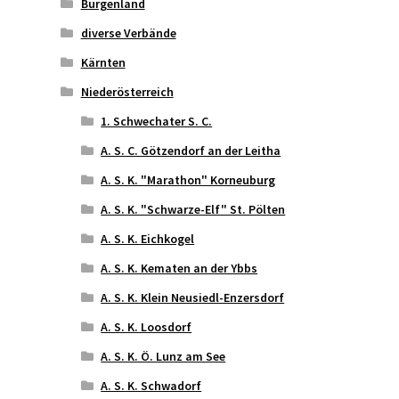
Burgenland
diverse Verbände
Kärnten
Niederösterreich
1. Schwechater S. C.
A. S. C. Götzendorf an der Leitha
A. S. K. "Marathon" Korneuburg
A. S. K. "Schwarze-Elf" St. Pölten
A. S. K. Eichkogel
A. S. K. Kematen an der Ybbs
A. S. K. Klein Neusiedl-Enzersdorf
A. S. K. Loosdorf
A. S. K. Ö. Lunz am See
A. S. K. Schwadorf