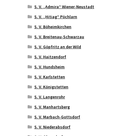
S. V. „Admira“ Wiener-Neustadt
S. V. „Hitiag“ Pöchlarn
S. V. Böheimkirchen
S. V. Breitenau-Schwarzau
S. V. Göpfritz an der Wild
S. V. Haitzendorf
S. V. Hundsheim
S. V. Karlstetten
S. V. Königstetten
S. V. Langenrohr
S. V. Manhartsberg
S. V. Marbach-Gottsdorf
S. V. Niederabsdorf