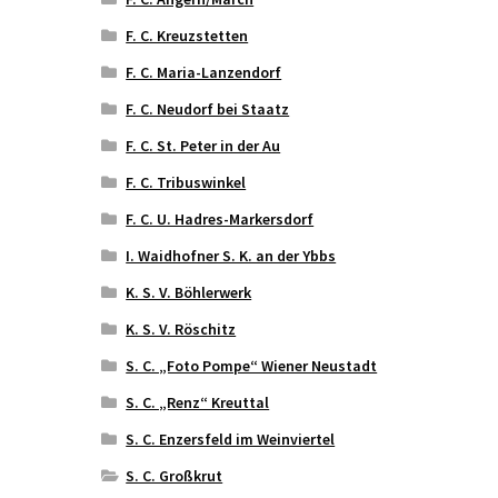
F. C. Kreuzstetten
F. C. Maria-Lanzendorf
F. C. Neudorf bei Staatz
F. C. St. Peter in der Au
F. C. Tribuswinkel
F. C. U. Hadres-Markersdorf
I. Waidhofner S. K. an der Ybbs
K. S. V. Böhlerwerk
K. S. V. Röschitz
S. C. „Foto Pompe“ Wiener Neustadt
S. C. „Renz“ Kreuttal
S. C. Enzersfeld im Weinviertel
S. C. Großkrut