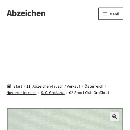
Abzeichen
Zur
Zum
Menü
Navigation
Inhalt
springen
springen
Startseite
Abzeichen
Kontakt
Start
11) Abzeichen-Tausch / Verkauf
Österreich
Niederösterreich
S. C. Großkrut
02-Sport Club Großkrut