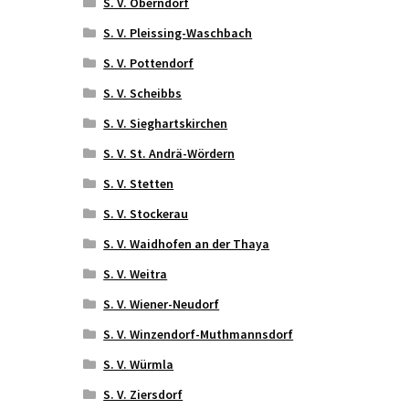
S. V. Oberndorf
S. V. Pleissing-Waschbach
S. V. Pottendorf
S. V. Scheibbs
S. V. Sieghartskirchen
S. V. St. Andrä-Wördern
S. V. Stetten
S. V. Stockerau
S. V. Waidhofen an der Thaya
S. V. Weitra
S. V. Wiener-Neudorf
S. V. Winzendorf-Muthmannsdorf
S. V. Würmla
S. V. Ziersdorf