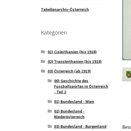
Tabellenarchiv-Österreich
Kategorien
01) Cisleithanien (bis 1918)
02) Transleithanien (bis 1918)
03) Österreich (ab 1919)
00) Geschichte des
Fussballsportes in Österreich
- Teil 2
01) Bundesland - Wien
02) Bundesland -
Niederösterreich
03) Bundesland - Burgenland
Bes