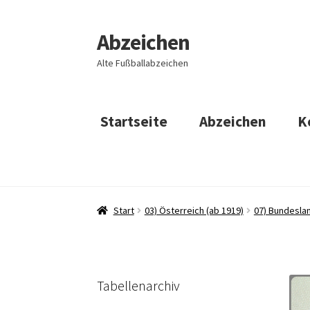
Abzeichen
Zur
Zum
Navigation
Inhalt
Alte Fußballabzeichen
springen
springen
Startseite
Abzeichen
K
Start
03) Österreich (ab 1919)
07) Bundeslan
Tabellenarchiv