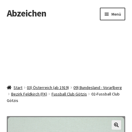
Abzeichen
Zur
Zum
Menü
Navigation
Inhalt
springen
springen
Startseite
Abzeichen
Kontakt
Start
03) Österreich (ab 1919)
09) Bundesland - Vorarlberg
Bezirk Feldkirch (FK)
Fussball Club Götzis
02-Fussball Club
Götzis