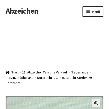
Abzeichen
Zur
Zum
Menü
Navigation
Inhalt
springen
springen
Startseite
Abzeichen
Kontakt
Start
11) Abzeichen-Tausch / Verkauf
Niederlande
Provinz-Südholland
Dordrecht F. C.
02-Drecht Steden 79
Dordrecht