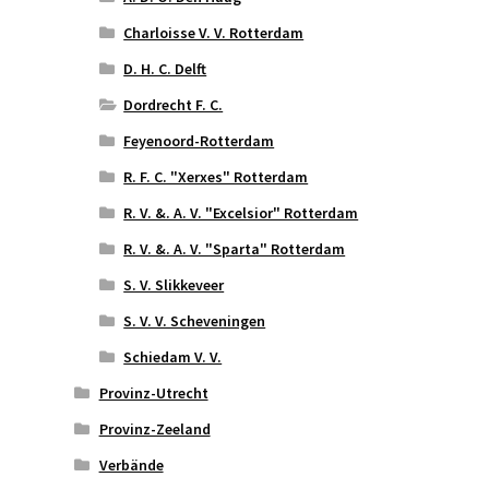
Charloisse V. V. Rotterdam
D. H. C. Delft
Dordrecht F. C.
Feyenoord-Rotterdam
R. F. C. "Xerxes" Rotterdam
R. V. &. A. V. "Excelsior" Rotterdam
R. V. &. A. V. "Sparta" Rotterdam
S. V. Slikkeveer
S. V. V. Scheveningen
Schiedam V. V.
Provinz-Utrecht
Provinz-Zeeland
Verbände