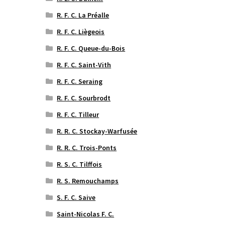
R. F. C. La Préalle
R. F. C. Liègeois
R. F. C. Queue-du-Bois
R. F. C. Saint-Vith
R. F. C. Seraing
R. F. C. Sourbrodt
R. F. C. Tilleur
R. R. C. Stockay-Warfusée
R. R. C. Trois-Ponts
R. S. C. Tilffois
R. S. Remouchamps
S. F. C. Saive
Saint-Nicolas F. C.