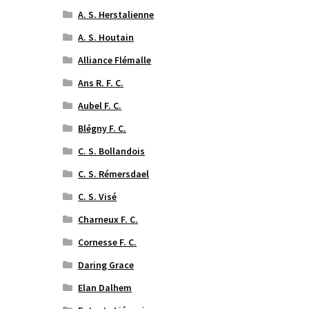
A. S. Herstalienne
A. S. Houtain
Alliance Flémalle
Ans R. F. C.
Aubel F. C.
Blégny F. C.
C. S. Bollandois
C. S. Rémersdael
C. S. Visé
Charneux F. C.
Cornesse F. C.
Daring Grace
Elan Dalhem