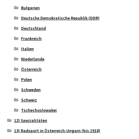
Bulgarien
Deutsche Demokratische Republik (DDR)
Deutschland
Frankreich
Italien
Niederlande
Österreich
Polen
Schweden
Schweiz
Tschechoslowakei
12) Spezialitäten
13) Radsport in Österreich-Ungarn (bis 1918)