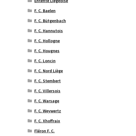
Entente Liégeoise
F. C. Baelen
F. C. Bütgenbach
F. C. Hannutois
F. C. Hollogne
F. C. Hougnes
F. C. Loncin
F. C. Nord Liège
F. C. Stembert
F. C. Villersois
F. C. Warsage
F. C. Weywertz
F. C. Xhoffraix
Fléron F. C.