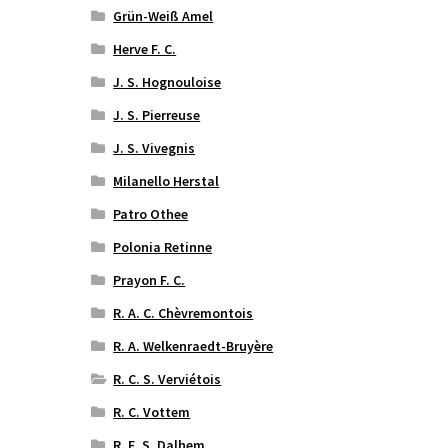
Grün-Weiß Amel
Herve F. C.
J. S. Hognouloise
J. S. Pierreuse
J. S. Vivegnis
Milanello Herstal
Patro Othee
Polonia Retinne
Prayon F. C.
R. A. C. Chèvremontois
R. A. Welkenraedt-Bruyère
R. C. S. Verviétois
R. C. Vottem
R. E. S. Dalhem