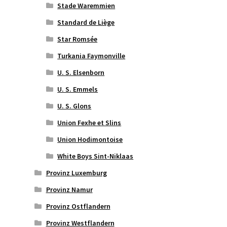
Stade Waremmien
Standard de Liège
Star Romsée
Turkania Faymonville
U. S. Elsenborn
U. S. Emmels
U. S. Glons
Union Fexhe et Slins
Union Hodimontoise
White Boys Sint-Niklaas
Provinz Luxemburg
Provinz Namur
Provinz Ostflandern
Provinz Westflandern