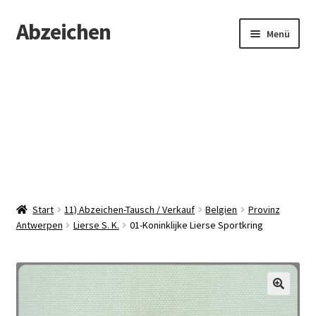
Abzeichen
Zur
Zum
Menü
Navigation
Inhalt
springen
springen
Startseite
Abzeichen
Kontakt
Start
11) Abzeichen-Tausch / Verkauf
Belgien
Provinz
Antwerpen
Lierse S. K.
01-Koninklijke Lierse Sportkring