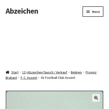
Abzeichen
Zur
Zum
Menü
Navigation
Inhalt
springen
springen
Startseite
Abzeichen
Kontakt
Start
11) Abzeichen-Tausch / Verkauf
Belgien
Provinz
Brabant
F. C. Assent
01-Football Club Assent