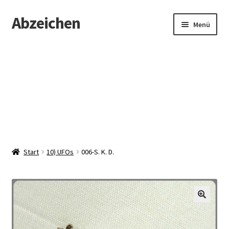
Abzeichen
Zur
Zum
Menü
Navigation
Inhalt
springen
springen
Startseite
Abzeichen
Kontakt
Start
10) UFOs
006-S. K. D.