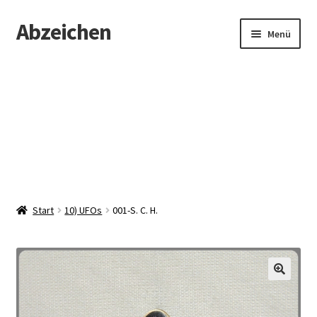
Abzeichen
Zur
Zum
Menü
Navigation
Inhalt
springen
springen
Startseite
Abzeichen
Kontakt
Start
10) UFOs
001-S. C. H.