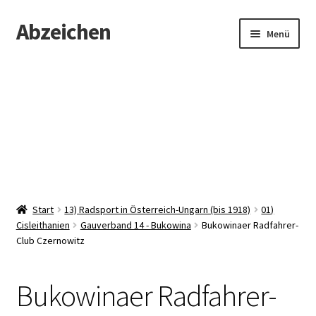
Abzeichen
Zur
Zum
Menü
Navigation
Inhalt
springen
springen
Startseite
Abzeichen
Kontakt
Start
13) Radsport in Österreich-Ungarn (bis 1918)
01)
Cisleithanien
Gauverband 14 - Bukowina
Bukowinaer Radfahrer-
Club Czernowitz
Bukowinaer Radfahrer-