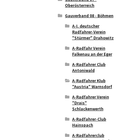
Oberösterreich
Gauverband 08 - Böhmen
A-I. deutscher
Radfahrer-Verein
"Stürmer" Drahowitz
A-Radfahr Verein
Falkenau an der Eger
A-Radfahrer Club
Antoniwald
A-Radfahrer Klub
"Austria" Warnsdorf
A-Radfahrer Verein
"Drais"
Schlackenwerth
A-Radfahrer-Club
Hainspach
A-Radfahrerclub