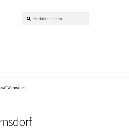
Suche
Suchen
nach:
tria" Warnsdorf
rnsdorf