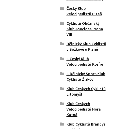
Český Klub
Velocipedistů Plzeň
Cyklistů Občanský
Klub Asociace Praha
VIII
Dělnický Klub Cyklistů
v Božkově u Plzně
I. Český Klub
Velocipedistů Košíře
I. Dělnický Sport-Klub
Cyklistů Žižkov
Klub Českých Cyklistů
Litomyšl
Klub Českých
Velocipedistů Hora
Kutná
Klub Cyklistů Brandýs