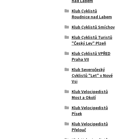
nad Labem
Klub Cyklistů
Roudnice nad Labem
Klub Cyklistů Smíchov
Klub Cyklistů Turistů
"Český Lev" Plzeň
Klub Cyklistů VPŘED
Praha VII
Klub Severočeský
Cyklistů "Let" v Nové
Vsi
Klub Velocipedistů
Most a Okolí
Klub Velocipedistů
Písek
Klub Velocipedistů
Přelouč