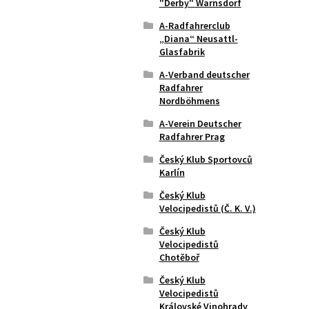
"Derby" Warnsdorf
A-Radfahrerclub
„Diana“ Neusattl-
Glasfabrik
A-Verband deutscher
Radfahrer
Nordböhmens
A-Verein Deutscher
Radfahrer Prag
Český Klub Sportovců
Karlín
Český Klub
Velocipedistů (Č. K. V.)
Český Klub
Velocipedistů
Chotěboř
Český Klub
Velocipedistů
Královské Vinohrady