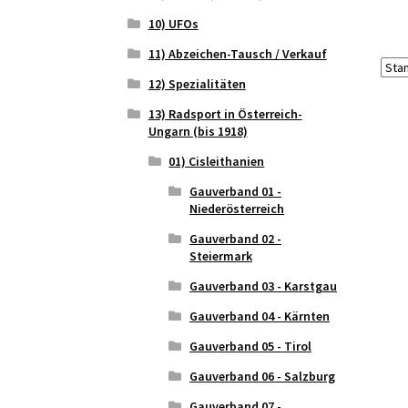
10) UFOs
11) Abzeichen-Tausch / Verkauf
12) Spezialitäten
13) Radsport in Österreich-
Ungarn (bis 1918)
01) Cisleithanien
Gauverband 01 -
Niederösterreich
Gauverband 02 -
Steiermark
Gauverband 03 - Karstgau
Gauverband 04 - Kärnten
Gauverband 05 - Tirol
Gauverband 06 - Salzburg
Gauverband 07 -