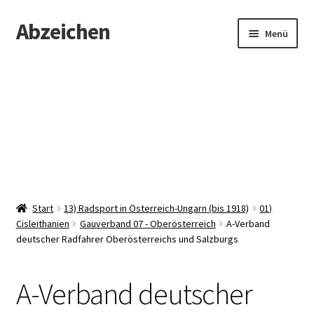
Abzeichen
Zur
Zum
Menü
Navigation
Inhalt
springen
springen
Startseite
Abzeichen
Kontakt
Start
13) Radsport in Österreich-Ungarn (bis 1918)
01)
Cisleithanien
Gauverband 07 - Oberösterreich
A-Verband
deutscher Radfahrer Oberösterreichs und Salzburgs
A-Verband deutscher