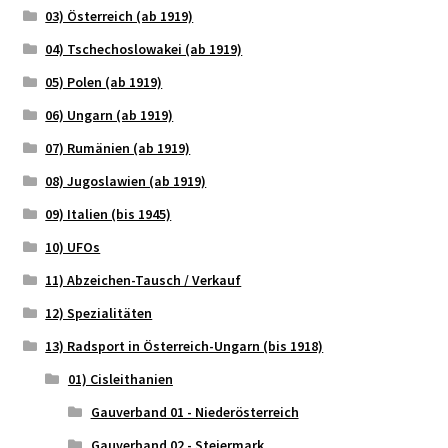
03) Österreich (ab 1919)
04) Tschechoslowakei (ab 1919)
05) Polen (ab 1919)
06) Ungarn (ab 1919)
07) Rumänien (ab 1919)
08) Jugoslawien (ab 1919)
09) Italien (bis 1945)
10) UFOs
11) Abzeichen-Tausch / Verkauf
12) Spezialitäten
13) Radsport in Österreich-Ungarn (bis 1918)
01) Cisleithanien
Gauverband 01 - Niederösterreich
Gauverband 02 - Steiermark