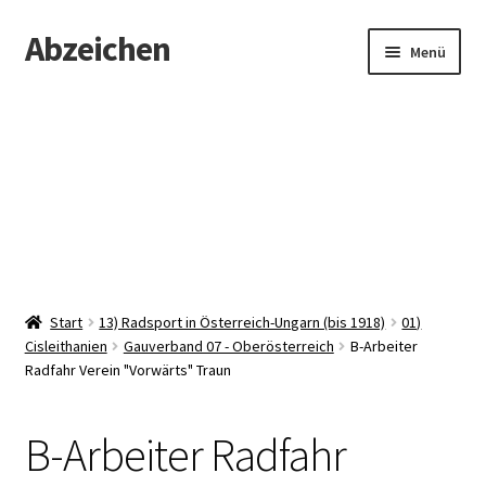
Abzeichen
Zur
Zum
Menü
Navigation
Inhalt
springen
springen
Startseite
Abzeichen
Kontakt
Start
13) Radsport in Österreich-Ungarn (bis 1918)
01)
Cisleithanien
Gauverband 07 - Oberösterreich
B-Arbeiter
Radfahr Verein "Vorwärts" Traun
B-Arbeiter Radfahr