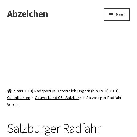
Abzeichen
Zur
Zum
Menü
Navigation
Inhalt
springen
springen
Startseite
Abzeichen
Kontakt
Start
13) Radsport in Österreich-Ungarn (bis 1918)
01)
Cisleithanien
Gauverband 06 - Salzburg
Salzburger Radfahr
Verein
Salzburger Radfahr