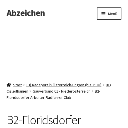
Abzeichen
Zur
Zum
Menü
Navigation
Inhalt
springen
springen
Startseite
Abzeichen
Kontakt
Start
13) Radsport in Österreich-Ungarn (bis 1918)
01)
Cisleithanien
Gauverband 01 - Niederösterreich
B2-
Floridsdorfer Arbeiter-Radfahrer Club
B2-Floridsdorfer