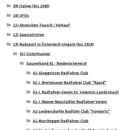
09) Italien (bis 1945)
10) UFOs
11) Abzeichen-Tausch / Verkauf
12) Spezialitäten
13) Radsport in Österreich-Ungarn (bis 1918)
01) Cisleithanien
Gauverband 01 - Niederösterreich
A1-Gloggnitzer Radfahrer Club
A1-I. Breitenauer Radfahrer Club "Rapid"
A1-I. Radfahrer-Verein St. Valentin-Landschach
A1-I. Wiener Neustädter Radfahrer Verein
A1-Leobersdorfer Radfahr Club "Vorwärts"
A1-Marchegger Radfahrer-Club