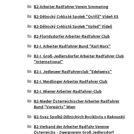
B2-Arbeiter Radfahrer Verein Simmering
B2-Dělnický Cyklisté Spolek "Ostříž" Vídeň XX
B2-Dělnický Cyklisté Spolek "Vpřed" Vídeň
B2-Floridsdorfer Arbeiter-Radfahrer Club
B2-I. Arbeiter Radfahrer Bund "Karl Marx"
B2-I. Groß-Jedlersdorfer Arbeiter Radfahrer Club
"International"
B2-I. Jedleseer Radfahrerclub "Edelweiss"
B2-I. Meidlinger Arbeiter Radfahrer Club
B2-I. Wiener Arbeiter-Radfahrer-Club
B2-Nieder Österreichischer Arbeiter Radfahrer
Bund "Vorwärts" Wien
B2-Svaz Spolků Dělnických Byciklistu v Rakouský
B2-Verband der Arbeiter Radfahr Vereine
Österreichs - Zweigverein Groß Jedlersdorf