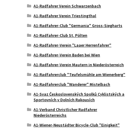
A1-Radfahrer Verein Schwarzenbach
A1-Radfahrer Verein Triestingthal
A1-Radfahrer-Club "Germania" Gross-Siegharts
A1-Radfahrer-Club St. Pölten
A1-Radfahrer-Verein "Laaer Herrenfahrer"
A1-Radfahrer-Verein Baden bei Wien
A1-Radfahrer-Verein Mautern in Niederösterreich
A1-Radfahrerclub "Teufelsmühle am Wienerberg"
A1-Radfahrerclub "Wanderer" Mistelbach
A1-Svaz Československých Spolků Cyklistských a
Sportovních v Dolních Rakousích
A1-Verband Christlicher Radfahrer
Niederösterreichs
A1-Wiener-Neustädter Bicycle-Club "Einigkeit"