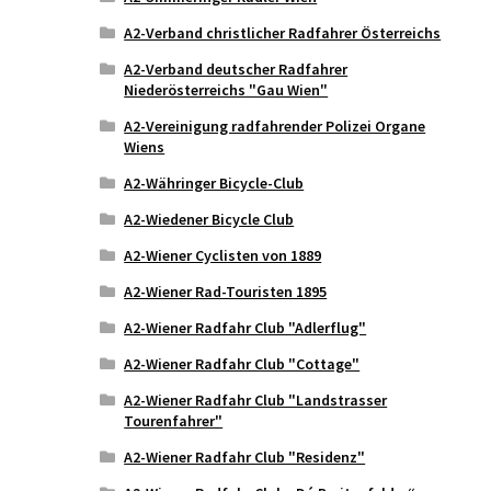
A2-Verband christlicher Radfahrer Österreichs
A2-Verband deutscher Radfahrer
Niederösterreichs "Gau Wien"
A2-Vereinigung radfahrender Polizei Organe
Wiens
A2-Währinger Bicycle-Club
A2-Wiedener Bicycle Club
A2-Wiener Cyclisten von 1889
A2-Wiener Rad-Touristen 1895
A2-Wiener Radfahr Club "Adlerflug"
A2-Wiener Radfahr Club "Cottage"
A2-Wiener Radfahr Club "Landstrasser
Tourenfahrer"
A2-Wiener Radfahr Club "Residenz"