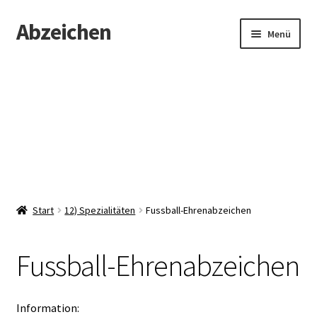
Abzeichen
Zur
Zum
Menü
Navigation
Inhalt
springen
springen
Startseite
Abzeichen
Kontakt
Start
12) Spezialitäten
Fussball-Ehrenabzeichen
Fussball-Ehrenabzeichen
Information: