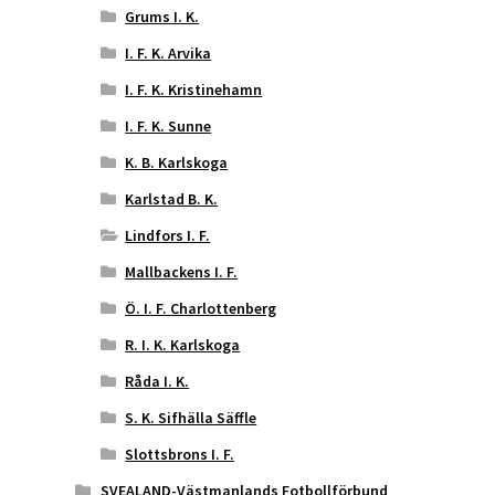
Grums I. K.
I. F. K. Arvika
I. F. K. Kristinehamn
I. F. K. Sunne
K. B. Karlskoga
Karlstad B. K.
Lindfors I. F.
Mallbackens I. F.
Ö. I. F. Charlottenberg
R. I. K. Karlskoga
Råda I. K.
S. K. Sifhälla Säffle
Slottsbrons I. F.
SVEALAND-Västmanlands Fotbollförbund