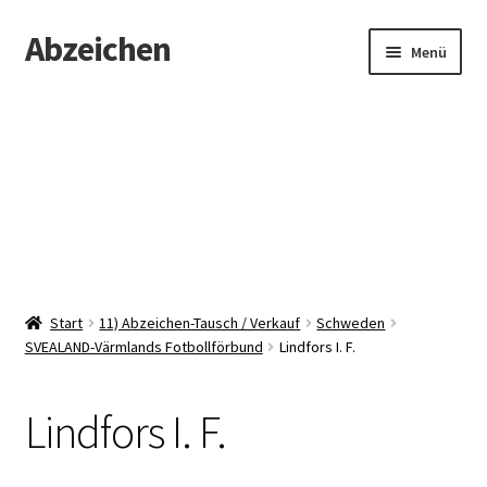
Abzeichen
Zur
Zum
Menü
Navigation
Inhalt
springen
springen
Startseite
Abzeichen
Kontakt
Start
11) Abzeichen-Tausch / Verkauf
Schweden
SVEALAND-Värmlands Fotbollförbund
Lindfors I. F.
Lindfors I. F.