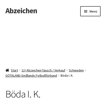
Abzeichen
Zur
Zum
Menü
Navigation
Inhalt
springen
springen
Startseite
Abzeichen
Kontakt
Start
11) Abzeichen-Tausch / Verkauf
Schweden
GÖTALAND-Smålands Fotbollförbund
Böda I. K.
Böda I. K.