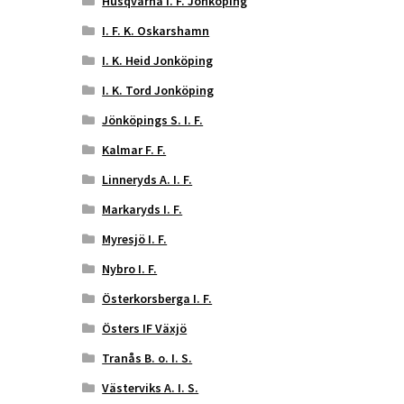
Husqvarna I. F. Jonköping
I. F. K. Oskarshamn
I. K. Heid Jonköping
I. K. Tord Jonköping
Jönköpings S. I. F.
Kalmar F. F.
Linneryds A. I. F.
Markaryds I. F.
Myresjö I. F.
Nybro I. F.
Österkorsberga I. F.
Östers IF Växjö
Tranås B. o. I. S.
Västerviks A. I. S.