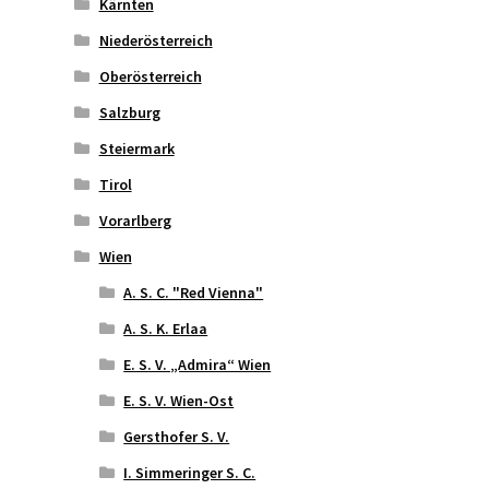
Kärnten
Niederösterreich
Oberösterreich
Salzburg
Steiermark
Tirol
Vorarlberg
Wien
A. S. C. "Red Vienna"
A. S. K. Erlaa
E. S. V. „Admira“ Wien
E. S. V. Wien-Ost
Gersthofer S. V.
I. Simmeringer S. C.