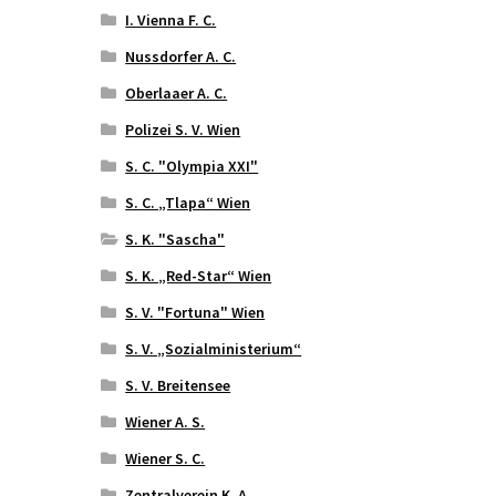
I. Vienna F. C.
Nussdorfer A. C.
Oberlaaer A. C.
Polizei S. V. Wien
S. C. "Olympia XXI"
S. C. „Tlapa“ Wien
S. K. "Sascha"
S. K. „Red-Star“ Wien
S. V. "Fortuna" Wien
S. V. „Sozialministerium“
S. V. Breitensee
Wiener A. S.
Wiener S. C.
Zentralverein K. A.