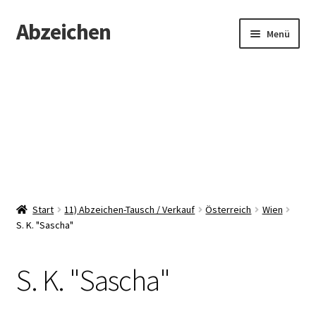
Abzeichen
Zur
Zum
Menü
Navigation
Inhalt
springen
springen
Startseite
Abzeichen
Kontakt
Start
11) Abzeichen-Tausch / Verkauf
Österreich
Wien
S. K. "Sascha"
S. K. "Sascha"