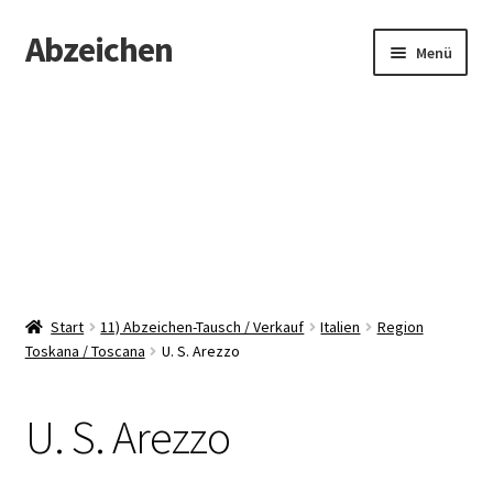
Abzeichen
Zur
Zum
Menü
Navigation
Inhalt
springen
springen
Startseite
Abzeichen
Kontakt
Start
11) Abzeichen-Tausch / Verkauf
Italien
Region
Toskana / Toscana
U. S. Arezzo
U. S. Arezzo