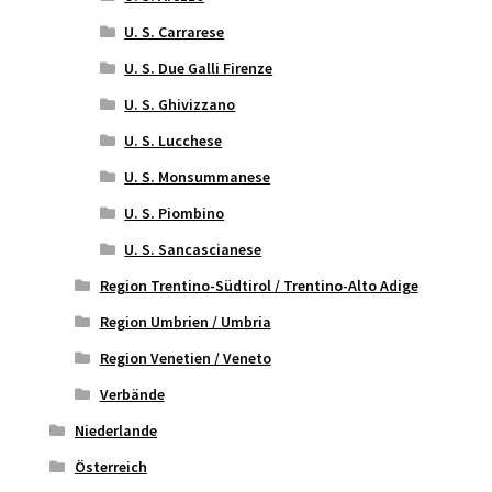
U. S. Carrarese
U. S. Due Galli Firenze
U. S. Ghivizzano
U. S. Lucchese
U. S. Monsummanese
U. S. Piombino
U. S. Sancascianese
Region Trentino-Südtirol / Trentino-Alto Adige
Region Umbrien / Umbria
Region Venetien / Veneto
Verbände
Niederlande
Österreich