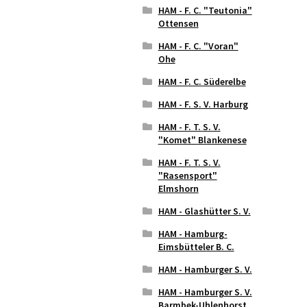
HAM - F. C. "Teutonia"
Ottensen
HAM - F. C. "Voran"
Ohe
HAM - F. C. Süderelbe
HAM - F. S. V. Harburg
HAM - F. T. S. V.
"Komet" Blankenese
HAM - F. T. S. V.
"Rasensport"
Elmshorn
HAM - Glashütter S. V.
HAM - Hamburg-
Eimsbütteler B. C.
HAM - Hamburger S. V.
HAM - Hamburger S. V.
Barmbek-Uhlenhorst