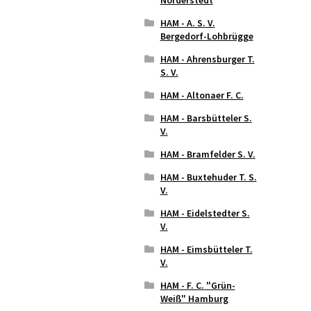
HAM - A. S. V.
Bergedorf-Lohbrügge
HAM - Ahrensburger T.
S. V.
HAM - Altonaer F. C.
HAM - Barsbütteler S.
V.
HAM - Bramfelder S. V.
HAM - Buxtehuder T. S.
V.
HAM - Eidelstedter S.
V.
HAM - Eimsbütteler T.
V.
HAM - F. C. "Grün-
Weiß" Hamburg