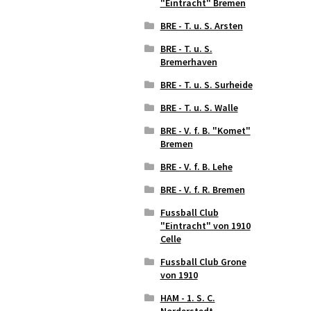
"Eintracht" Bremen
BRE - T. u. S. Arsten
BRE - T. u. S.
Bremerhaven
BRE - T. u. S. Surheide
BRE - T. u. S. Walle
BRE - V. f. B. "Komet"
Bremen
BRE - V. f. B. Lehe
BRE - V. f. R. Bremen
Fussball Club
"Eintracht" von 1910
Celle
Fussball Club Grone
von 1910
HAM - 1. S. C.
Norderstedt