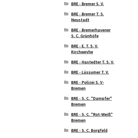
BRE - Bremer S. V.
BRE - Bremer T. S.
Neustadt
BRE - Bremerhavener
S. C. Grünhöfe
BRE - E. T. S. V.
Kirchweyhe
BRE - Hastedter T. S. V.
BRE - Lüssumer T. V.
BRE - Polizei S. V-
Bremen
BRE - S. C. "Dampfer"
Bremen
BRE - S. C. "Rot-Weiß"
Bremen
BRE - S. C. Borgfeld