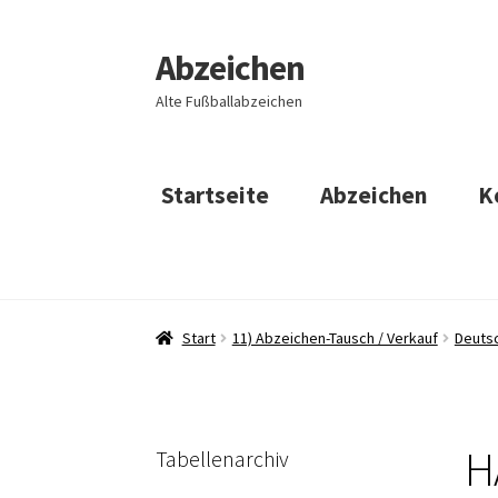
Abzeichen
Zur
Zum
Navigation
Inhalt
Alte Fußballabzeichen
springen
springen
Startseite
Abzeichen
K
Start
11) Abzeichen-Tausch / Verkauf
Deuts
H
Tabellenarchiv