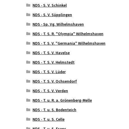
NDS - S. V. Schinkel
NDS - S. V. Süpplingen
NDS - Sp. Vg. Wilhelmshaven
NDS - T. S. R. "Olympia" Wilhelmshaven
NDS - T. S. V. "Germania" Wilhelmshaven
NDS - T. S. V. Havelse
NDS - T. S. V. Helmstedt
NDS - T. S. V. Lüder
NDS - T. S. V. Ochsendorf
NDS - T. S. V. Verden
NDS - T. u. R. a. Grönenberg-Melle
NDS - T. u. S. Bodenteich
NDS - T. u. S. Celle
NDS - T. u. S. Esens