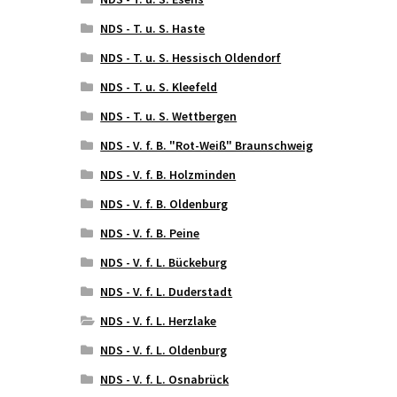
NDS - T. u. S. Haste
NDS - T. u. S. Hessisch Oldendorf
NDS - T. u. S. Kleefeld
NDS - T. u. S. Wettbergen
NDS - V. f. B. "Rot-Weiß" Braunschweig
NDS - V. f. B. Holzminden
NDS - V. f. B. Oldenburg
NDS - V. f. B. Peine
NDS - V. f. L. Bückeburg
NDS - V. f. L. Duderstadt
NDS - V. f. L. Herzlake
NDS - V. f. L. Oldenburg
NDS - V. f. L. Osnabrück