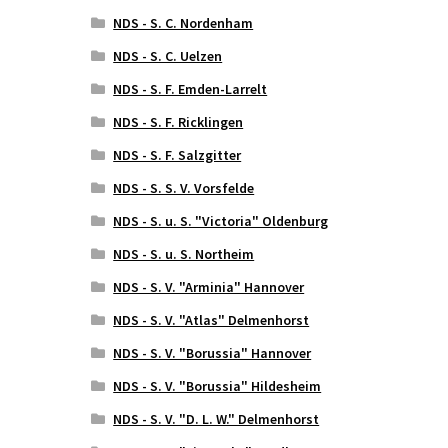
NDS - S. C. Nordenham
NDS - S. C. Uelzen
NDS - S. F. Emden-Larrelt
NDS - S. F. Ricklingen
NDS - S. F. Salzgitter
NDS - S. S. V. Vorsfelde
NDS - S. u. S. "Victoria" Oldenburg
NDS - S. u. S. Northeim
NDS - S. V. "Arminia" Hannover
NDS - S. V. "Atlas" Delmenhorst
NDS - S. V. "Borussia" Hannover
NDS - S. V. "Borussia" Hildesheim
NDS - S. V. "D. L. W." Delmenhorst