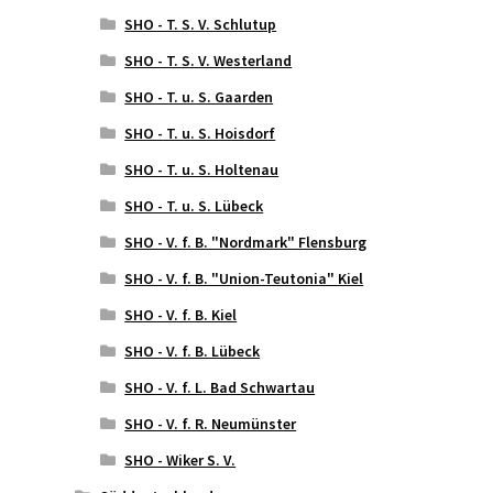
SHO - T. S. V. Schlutup
SHO - T. S. V. Westerland
SHO - T. u. S. Gaarden
SHO - T. u. S. Hoisdorf
SHO - T. u. S. Holtenau
SHO - T. u. S. Lübeck
SHO - V. f. B. "Nordmark" Flensburg
SHO - V. f. B. "Union-Teutonia" Kiel
SHO - V. f. B. Kiel
SHO - V. f. B. Lübeck
SHO - V. f. L. Bad Schwartau
SHO - V. f. R. Neumünster
SHO - Wiker S. V.