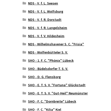
NDS - V. f. L. Seesen
NDS - V. f. L. Wolfsburg
NDS - V. f. R. Dorstadt
NDS - V. f. R. Langelsheim
NDS - V. f. V. Hildesheim
NDS - Wilhelmshavener S. C. "Frisia"
NDS - Wolfenbütteler S. V.
SHO - 1. F. C. "Phönix" Lübeck
SHO - Büdelsdorfer T. S. V.
SHO - D. G. Flensborg
SHO - E. T. S. V. "Fortuna" Glückstadt
SHO - E. T. S. V. "Gut-Heil" Neumünster
SHO - F. C. "Dornbreite" Lübeck
SHO - F. C. "Kilia" Kiel