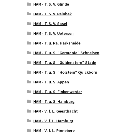
HAM - T. S. V. Glinde
HAM - T. S. V. Reinbek
HAM - T. S. V. Sasel
HAM - T. S. V. Uetersen
HAM - T. u. Ra. Harksheide
HAM - T. u. S. "Germania" Schnelsen
HAM - T. u. S. "Güldenstern" Stade
HAM - T. u. S. "Holstein" Quickborn
HAM - T. u. S. Appen
HAM - T. u. S. Finkenwerder
HAM - T. u. S. Hamburg
HAM - V. f. L. Geesthacht
HAM - V. f. L. Hamburg
HAM - V. f. L. Pinneberg