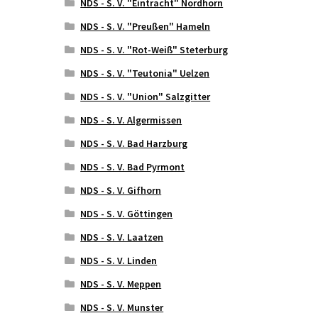
NDS - S. V. "Eintracht" Nordhorn
NDS - S. V. "Preußen" Hameln
NDS - S. V. "Rot-Weiß" Steterburg
NDS - S. V. "Teutonia" Uelzen
NDS - S. V. "Union" Salzgitter
NDS - S. V. Algermissen
NDS - S. V. Bad Harzburg
NDS - S. V. Bad Pyrmont
NDS - S. V. Gifhorn
NDS - S. V. Göttingen
NDS - S. V. Laatzen
NDS - S. V. Linden
NDS - S. V. Meppen
NDS - S. V. Munster