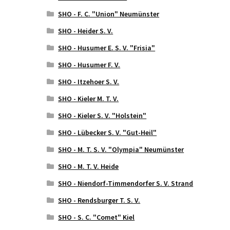
SHO - F. C. "Union" Neumünster
SHO - Heider S. V.
SHO - Husumer E. S. V. "Frisia"
SHO - Husumer F. V.
SHO - Itzehoer S. V.
SHO - Kieler M. T. V.
SHO - Kieler S. V. "Holstein"
SHO - Lübecker S. V. "Gut-Heil"
SHO - M. T. S. V. "Olympia" Neumünster
SHO - M. T. V. Heide
SHO - Niendorf-Timmendorfer S. V. Strand
SHO - Rendsburger T. S. V.
SHO - S. C. "Comet" Kiel