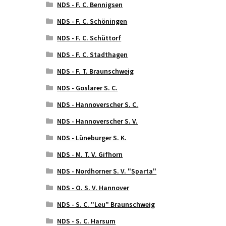
NDS - F. C. Bennigsen
NDS - F. C. Schöningen
NDS - F. C. Schüttorf
NDS - F. C. Stadthagen
NDS - F. T. Braunschweig
NDS - Goslarer S. C.
NDS - Hannoverscher S. C.
NDS - Hannoverscher S. V.
NDS - Lüneburger S. K.
NDS - M. T. V. Gifhorn
NDS - Nordhorner S. V. "Sparta"
NDS - O. S. V. Hannover
NDS - S. C. "Leu" Braunschweig
NDS - S. C. Harsum