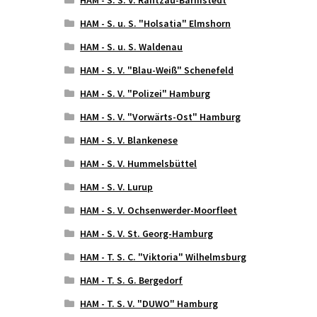
HAM - S. u. S. "Holsatia" Elmshorn
HAM - S. u. S. Waldenau
HAM - S. V. "Blau-Weiß" Schenefeld
HAM - S. V. "Polizei" Hamburg
HAM - S. V. "Vorwärts-Ost" Hamburg
HAM - S. V. Blankenese
HAM - S. V. Hummelsbüttel
HAM - S. V. Lurup
HAM - S. V. Ochsenwerder-Moorfleet
HAM - S. V. St. Georg-Hamburg
HAM - T. S. C. "Viktoria" Wilhelmsburg
HAM - T. S. G. Bergedorf
HAM - T. S. V. "DUWO" Hamburg