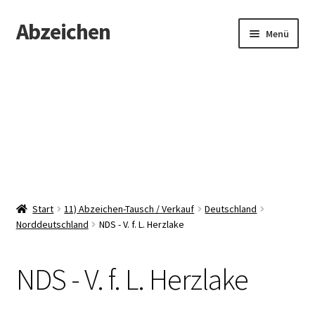
Abzeichen
Zur
Zum
Menü
Navigation
Inhalt
springen
springen
Startseite
Abzeichen
Kontakt
Start
11) Abzeichen-Tausch / Verkauf
Deutschland
Norddeutschland
NDS - V. f. L. Herzlake
NDS - V. f. L. Herzlake