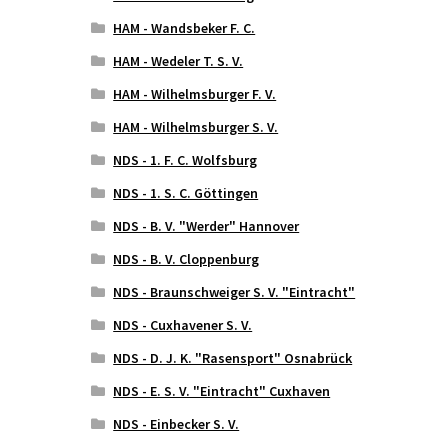
HAM - Wandsbeker F. C.
HAM - Wedeler T. S. V.
HAM - Wilhelmsburger F. V.
HAM - Wilhelmsburger S. V.
NDS - 1. F. C. Wolfsburg
NDS - 1. S. C. Göttingen
NDS - B. V. "Werder" Hannover
NDS - B. V. Cloppenburg
NDS - Braunschweiger S. V. "Eintracht"
NDS - Cuxhavener S. V.
NDS - D. J. K. "Rasensport" Osnabrück
NDS - E. S. V. "Eintracht" Cuxhaven
NDS - Einbecker S. V.