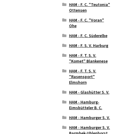
HAM - F. C. "Teutonia"
Ottensen
HAM - F. C. "Voran"
Ohe
HAM - F. C. Süderelbe
HAM - F. S. V. Harburg
HAM - F. T. S. V.
"Komet" Blankenese
HAM - F. T. S. V.
"Rasensport"
Elmshorn
HAM - Glashütter S. V.
HAM - Hamburg-
Eimsbütteler B. C.
HAM - Hamburger S. V.
HAM - Hamburger S. V.
Barmbek-Uhlenhorst