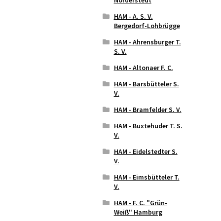
HAM - A. S. V.
Bergedorf-Lohbrügge
HAM - Ahrensburger T.
S. V.
HAM - Altonaer F. C.
HAM - Barsbütteler S.
V.
HAM - Bramfelder S. V.
HAM - Buxtehuder T. S.
V.
HAM - Eidelstedter S.
V.
HAM - Eimsbütteler T.
V.
HAM - F. C. "Grün-
Weiß" Hamburg