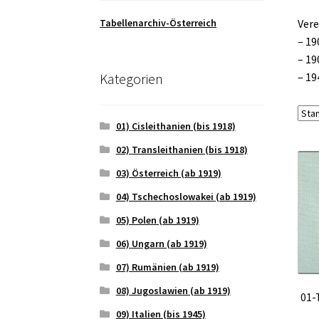
Tabellenarchiv-Österreich
Vere
– 19
– 19
Kategorien
– 19
01) Cisleithanien (bis 1918)
02) Transleithanien (bis 1918)
03) Österreich (ab 1919)
04) Tschechoslowakei (ab 1919)
05) Polen (ab 1919)
06) Ungarn (ab 1919)
07) Rumänien (ab 1919)
08) Jugoslawien (ab 1919)
01-
09) Italien (bis 1945)