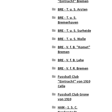
"Eintracht" Bremen
BRE - T. u. S. Arsten
BRE - T. u. S.
Bremerhaven
BRE - T. u. S. Surheide
BRE - T. u. S. Walle
BRE - V. f. B. "Komet"
Bremen
BRE - V. f. B. Lehe
BRE - V. f. R. Bremen
Fussball Club
"Eintracht" von 1910
Celle
Fussball Club Grone
von 1910
HAM - 1. S. C.
Norderstedt