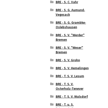
BRE - S. C. Vahr
BRE - S. G. Aumund-
Vegesack
BRE - S. G. Grambke-
Oslebshausen
BRE - S. V. "Werder"
Bremen
BRE - S. V. "Weser"
Bremen
BRE - S. V. Grohn
BRE - S. V. Hemelingen
BRE - T. S. V. Lesum
BRE - T. S. V.
Osterholz-Tenever
BRE - T. S. V. Wulsdorf
BRE - T. u. S.