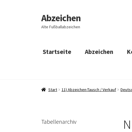
Abzeichen
Zur
Zum
Navigation
Inhalt
Alte Fußballabzeichen
springen
springen
Startseite
Abzeichen
K
Start
11) Abzeichen-Tausch / Verkauf
Deuts
ND
Tabellenarchiv