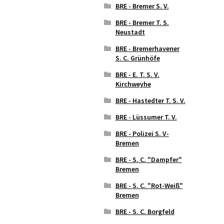
BRE - Bremer S. V.
BRE - Bremer T. S.
Neustadt
BRE - Bremerhavener
S. C. Grünhöfe
BRE - E. T. S. V.
Kirchweyhe
BRE - Hastedter T. S. V.
BRE - Lüssumer T. V.
BRE - Polizei S. V-
Bremen
BRE - S. C. "Dampfer"
Bremen
BRE - S. C. "Rot-Weiß"
Bremen
BRE - S. C. Borgfeld