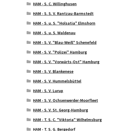
HAM - S. C. Willinghusen
HAM - S. S. V. Rantzau-Barmstedt
HAM - S. u. S. "Holsatia" Elmshorn
HAM - S. u. S. Waldenau
HAM - S. V. "Blau-Weiß" Schenefeld
HAM - S. V. "Polizei" Hamburg
HAM - S. V. "Vorwärts-Ost" Hamburg
HAM - S. V. Blankenese
HAM - S. V. Hummelsbüttel
HAM - S. V. Lurup
HAM - S. V. Ochsenwerder-Moorfleet
HAM - S. V. St. Georg-Hamburg
HAM - T. S. C. "Viktoria" Wilhelmsburg
HAM - T. S. G. Bergedorf