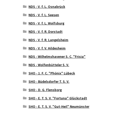
NDS - V. f. L. Osnabrück
NDS - V. f. L. Seesen
NDS - V. f. L. Wolfsburg
NDS - V. f. R. Dorstadt
NDS - V. f. R. Langelsheim
NDS - V. f. V. Hildesheim
NDS - Wilhelmshavener S. C. "Frisia"
NDS - Wolfenbütteler S. V.
SHO - 1. F. C. "Phönix" Lübeck
SHO - Büdelsdorfer T. S. V.
SHO - D. G. Flensborg
SHO - E. T. S. V. "Fortuna" Glückstadt
SHO - E. T. S. V. "Gut-Heil" Neumünster