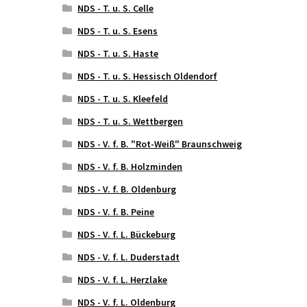
NDS - T. u. S. Celle
NDS - T. u. S. Esens
NDS - T. u. S. Haste
NDS - T. u. S. Hessisch Oldendorf
NDS - T. u. S. Kleefeld
NDS - T. u. S. Wettbergen
NDS - V. f. B. "Rot-Weiß" Braunschweig
NDS - V. f. B. Holzminden
NDS - V. f. B. Oldenburg
NDS - V. f. B. Peine
NDS - V. f. L. Bückeburg
NDS - V. f. L. Duderstadt
NDS - V. f. L. Herzlake
NDS - V. f. L. Oldenburg