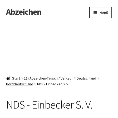
Abzeichen
Zur
Zum
Menü
Navigation
Inhalt
springen
springen
Startseite
Abzeichen
Kontakt
Start
11) Abzeichen-Tausch / Verkauf
Deutschland
Norddeutschland
NDS - Einbecker S. V.
NDS - Einbecker S. V.