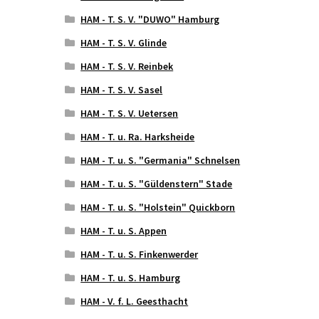
HAM - T. S. V. "DUWO" Hamburg
HAM - T. S. V. Glinde
HAM - T. S. V. Reinbek
HAM - T. S. V. Sasel
HAM - T. S. V. Uetersen
HAM - T. u. Ra. Harksheide
HAM - T. u. S. "Germania" Schnelsen
HAM - T. u. S. "Güldenstern" Stade
HAM - T. u. S. "Holstein" Quickborn
HAM - T. u. S. Appen
HAM - T. u. S. Finkenwerder
HAM - T. u. S. Hamburg
HAM - V. f. L. Geesthacht