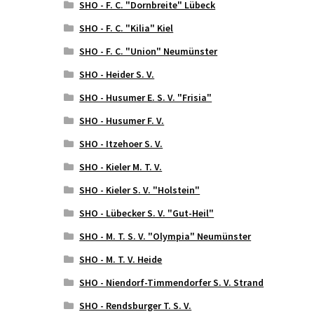
SHO - F. C. "Dornbreite" Lübeck
SHO - F. C. "Kilia" Kiel
SHO - F. C. "Union" Neumünster
SHO - Heider S. V.
SHO - Husumer E. S. V. "Frisia"
SHO - Husumer F. V.
SHO - Itzehoer S. V.
SHO - Kieler M. T. V.
SHO - Kieler S. V. "Holstein"
SHO - Lübecker S. V. "Gut-Heil"
SHO - M. T. S. V. "Olympia" Neumünster
SHO - M. T. V. Heide
SHO - Niendorf-Timmendorfer S. V. Strand
SHO - Rendsburger T. S. V.