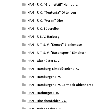
HAM - F. C. "Grün-Weiß" Hamburg
HAM - F. C. "Teutonia" Ottensen
HAM - F. C. "Voran" Ohe
HAM - F. C. Süderelbe
HAM - F. S. V. Harburg
HAM - F. T. S. V. "Komet" Blankenese
HAM - F. T. S. V. "Rasensport" Elmshorn
HAM - Glashütter S. V.
HAM - Hamburg-Eimsbütteler B. C.
HAM - Hamburger S. V.
HAM - Hamburger S. V. Barmbek-Uhlenhorst
HAM - Harburger T. B.
HAM - Hinschenfelder F. C.
HAM - Meiendorfer S. V.