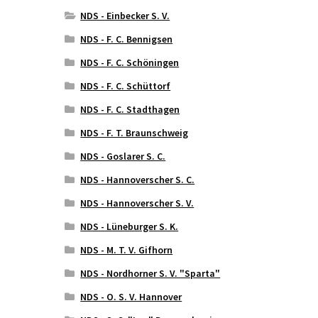
NDS - Einbecker S. V.
NDS - F. C. Bennigsen
NDS - F. C. Schöningen
NDS - F. C. Schüttorf
NDS - F. C. Stadthagen
NDS - F. T. Braunschweig
NDS - Goslarer S. C.
NDS - Hannoverscher S. C.
NDS - Hannoverscher S. V.
NDS - Lüneburger S. K.
NDS - M. T. V. Gifhorn
NDS - Nordhorner S. V. "Sparta"
NDS - O. S. V. Hannover