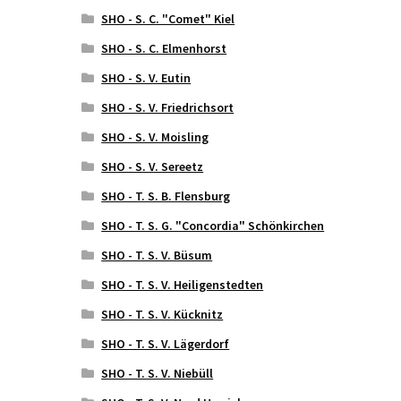
SHO - S. C. "Comet" Kiel
SHO - S. C. Elmenhorst
SHO - S. V. Eutin
SHO - S. V. Friedrichsort
SHO - S. V. Moisling
SHO - S. V. Sereetz
SHO - T. S. B. Flensburg
SHO - T. S. G. "Concordia" Schönkirchen
SHO - T. S. V. Büsum
SHO - T. S. V. Heiligenstedten
SHO - T. S. V. Kücknitz
SHO - T. S. V. Lägerdorf
SHO - T. S. V. Niebüll