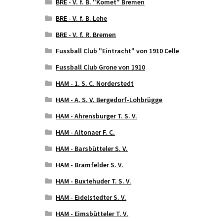
BRE - V. f. B. "Komet" Bremen
BRE - V. f. B. Lehe
BRE - V. f. R. Bremen
Fussball Club "Eintracht" von 1910 Celle
Fussball Club Grone von 1910
HAM - 1. S. C. Norderstedt
HAM - A. S. V. Bergedorf-Lohbrügge
HAM - Ahrensburger T. S. V.
HAM - Altonaer F. C.
HAM - Barsbütteler S. V.
HAM - Bramfelder S. V.
HAM - Buxtehuder T. S. V.
HAM - Eidelstedter S. V.
HAM - Eimsbütteler T. V.