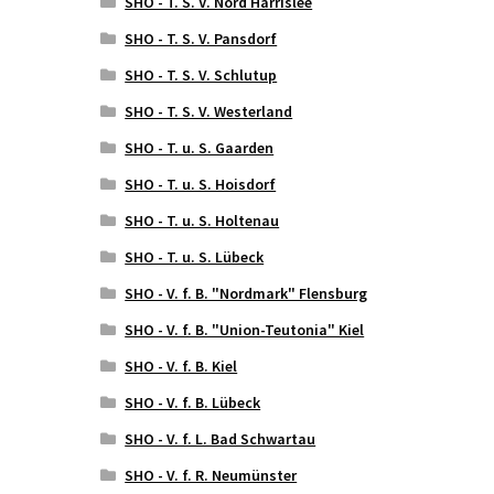
SHO - T. S. V. Nord Harrislee
SHO - T. S. V. Pansdorf
SHO - T. S. V. Schlutup
SHO - T. S. V. Westerland
SHO - T. u. S. Gaarden
SHO - T. u. S. Hoisdorf
SHO - T. u. S. Holtenau
SHO - T. u. S. Lübeck
SHO - V. f. B. "Nordmark" Flensburg
SHO - V. f. B. "Union-Teutonia" Kiel
SHO - V. f. B. Kiel
SHO - V. f. B. Lübeck
SHO - V. f. L. Bad Schwartau
SHO - V. f. R. Neumünster