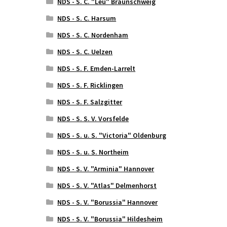
NDS - S. C. "Leu" Braunschweig
NDS - S. C. Harsum
NDS - S. C. Nordenham
NDS - S. C. Uelzen
NDS - S. F. Emden-Larrelt
NDS - S. F. Ricklingen
NDS - S. F. Salzgitter
NDS - S. S. V. Vorsfelde
NDS - S. u. S. "Victoria" Oldenburg
NDS - S. u. S. Northeim
NDS - S. V. "Arminia" Hannover
NDS - S. V. "Atlas" Delmenhorst
NDS - S. V. "Borussia" Hannover
NDS - S. V. "Borussia" Hildesheim