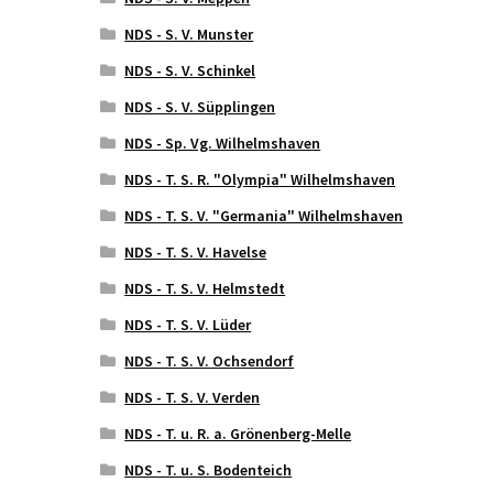
NDS - S. V. Munster
NDS - S. V. Schinkel
NDS - S. V. Süpplingen
NDS - Sp. Vg. Wilhelmshaven
NDS - T. S. R. "Olympia" Wilhelmshaven
NDS - T. S. V. "Germania" Wilhelmshaven
NDS - T. S. V. Havelse
NDS - T. S. V. Helmstedt
NDS - T. S. V. Lüder
NDS - T. S. V. Ochsendorf
NDS - T. S. V. Verden
NDS - T. u. R. a. Grönenberg-Melle
NDS - T. u. S. Bodenteich