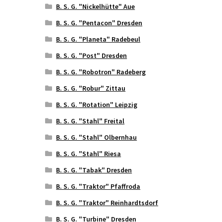
B. S. G. "Nickelhütte" Aue
B. S. G. "Pentacon" Dresden
B. S. G. "Planeta" Radebeul
B. S. G. "Post" Dresden
B. S. G. "Robotron" Radeberg
B. S. G. "Robur" Zittau
B. S. G. "Rotation" Leipzig
B. S. G. "Stahl" Freital
B. S. G. "Stahl" Olbernhau
B. S. G. "Stahl" Riesa
B. S. G. "Tabak" Dresden
B. S. G. "Traktor" Pfaffroda
B. S. G. "Traktor" Reinhardtsdorf
B. S. G. "Turbine" Dresden