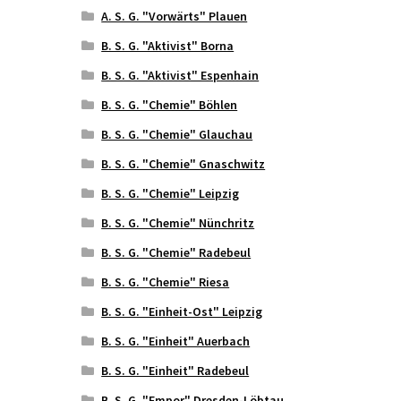
A. S. G. "Vorwärts" Plauen
B. S. G. "Aktivist" Borna
B. S. G. "Aktivist" Espenhain
B. S. G. "Chemie" Böhlen
B. S. G. "Chemie" Glauchau
B. S. G. "Chemie" Gnaschwitz
B. S. G. "Chemie" Leipzig
B. S. G. "Chemie" Nünchritz
B. S. G. "Chemie" Radebeul
B. S. G. "Chemie" Riesa
B. S. G. "Einheit-Ost" Leipzig
B. S. G. "Einheit" Auerbach
B. S. G. "Einheit" Radebeul
B. S. G. "Empor" Dresden-Löbtau