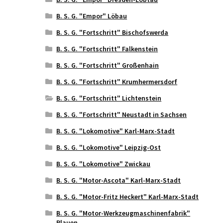
B. S. G. "Empor" Löbau
B. S. G. "Fortschritt" Bischofswerda
B. S. G. "Fortschritt" Falkenstein
B. S. G. "Fortschritt" Großenhain
B. S. G. "Fortschritt" Krumhermersdorf
B. S. G. "Fortschritt" Lichtenstein
B. S. G. "Fortschritt" Neustadt in Sachsen
B. S. G. "Lokomotive" Karl-Marx-Stadt
B. S. G. "Lokomotive" Leipzig-Ost
B. S. G. "Lokomotive" Zwickau
B. S. G. "Motor-Ascota" Karl-Marx-Stadt
B. S. G. "Motor-Fritz Heckert" Karl-Marx-Stadt
B. S. G. "Motor-Werkzeugmaschinenfabrik"
Plauen