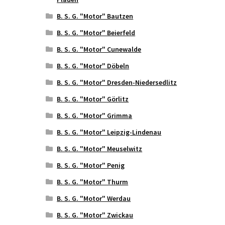
B. S. G. "Motor" Bautzen
B. S. G. "Motor" Beierfeld
B. S. G. "Motor" Cunewalde
B. S. G. "Motor" Döbeln
B. S. G. "Motor" Dresden-Niedersedlitz
B. S. G. "Motor" Görlitz
B. S. G. "Motor" Grimma
B. S. G. "Motor" Leipzig-Lindenau
B. S. G. "Motor" Meuselwitz
B. S. G. "Motor" Penig
B. S. G. "Motor" Thurm
B. S. G. "Motor" Werdau
B. S. G. "Motor" Zwickau