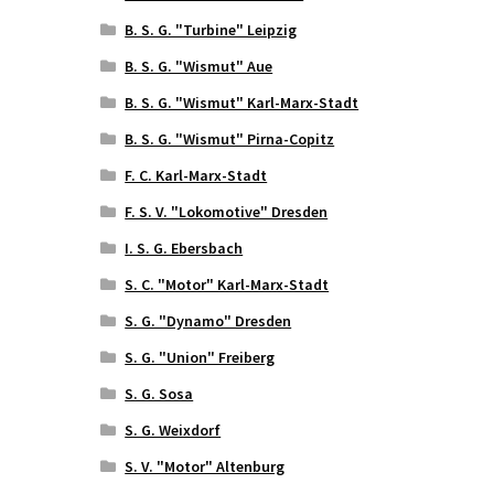
B. S. G. "Turbine" Leipzig
B. S. G. "Wismut" Aue
B. S. G. "Wismut" Karl-Marx-Stadt
B. S. G. "Wismut" Pirna-Copitz
F. C. Karl-Marx-Stadt
F. S. V. "Lokomotive" Dresden
I. S. G. Ebersbach
S. C. "Motor" Karl-Marx-Stadt
S. G. "Dynamo" Dresden
S. G. "Union" Freiberg
S. G. Sosa
S. G. Weixdorf
S. V. "Motor" Altenburg