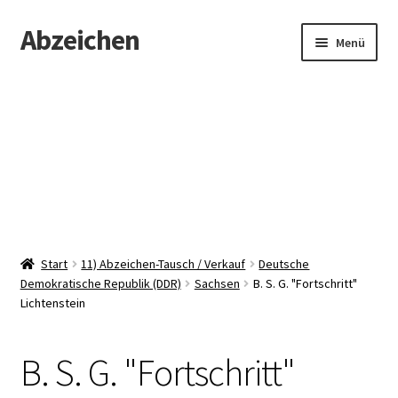
Abzeichen
Zur
Zum
Menü
Navigation
Inhalt
springen
springen
Startseite
Abzeichen
Kontakt
Start
11) Abzeichen-Tausch / Verkauf
Deutsche
Demokratische Republik (DDR)
Sachsen
B. S. G. "Fortschritt"
Lichtenstein
B. S. G. "Fortschritt"