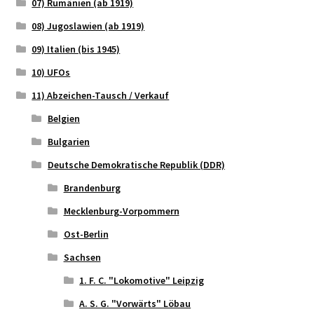
07) Rumänien (ab 1919)
08) Jugoslawien (ab 1919)
09) Italien (bis 1945)
10) UFOs
11) Abzeichen-Tausch / Verkauf
Belgien
Bulgarien
Deutsche Demokratische Republik (DDR)
Brandenburg
Mecklenburg-Vorpommern
Ost-Berlin
Sachsen
1. F. C. "Lokomotive" Leipzig
A. S. G. "Vorwärts" Löbau