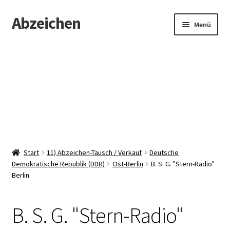
Abzeichen
Zur
Zum
Menü
Navigation
Inhalt
springen
springen
Startseite
Abzeichen
Kontakt
Start
11) Abzeichen-Tausch / Verkauf
Deutsche
Demokratische Republik (DDR)
Ost-Berlin
B. S. G. "Stern-Radio"
Berlin
B. S. G. "Stern-Radio"