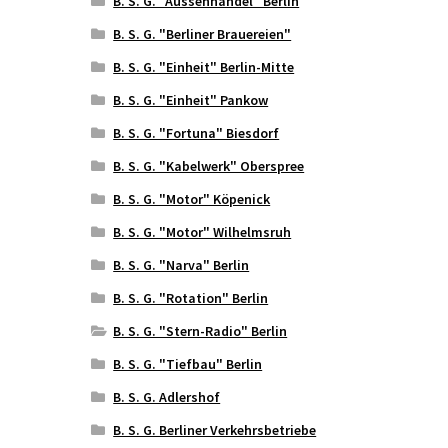
B. S. G. "Aussenhandel" Berlin
B. S. G. "Berliner Brauereien"
B. S. G. "Einheit" Berlin-Mitte
B. S. G. "Einheit" Pankow
B. S. G. "Fortuna" Biesdorf
B. S. G. "Kabelwerk" Oberspree
B. S. G. "Motor" Köpenick
B. S. G. "Motor" Wilhelmsruh
B. S. G. "Narva" Berlin
B. S. G. "Rotation" Berlin
B. S. G. "Stern-Radio" Berlin
B. S. G. "Tiefbau" Berlin
B. S. G. Adlershof
B. S. G. Berliner Verkehrsbetriebe