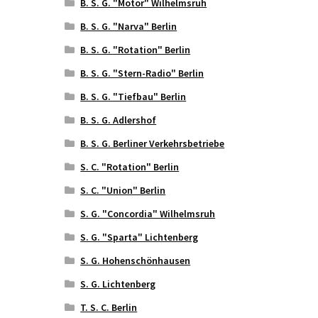
B. S. G. "Motor" Wilhelmsruh
B. S. G. "Narva" Berlin
B. S. G. "Rotation" Berlin
B. S. G. "Stern-Radio" Berlin
B. S. G. "Tiefbau" Berlin
B. S. G. Adlershof
B. S. G. Berliner Verkehrsbetriebe
S. C. "Rotation" Berlin
S. C. "Union" Berlin
S. G. "Concordia" Wilhelmsruh
S. G. "Sparta" Lichtenberg
S. G. Hohenschönhausen
S. G. Lichtenberg
T. S. C. Berlin