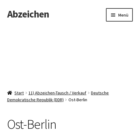
Abzeichen
Zur
Zum
Menü
Navigation
Inhalt
springen
springen
Startseite
Abzeichen
Kontakt
Start
11) Abzeichen-Tausch / Verkauf
Deutsche
Demokratische Republik (DDR)
Ost-Berlin
Ost-Berlin