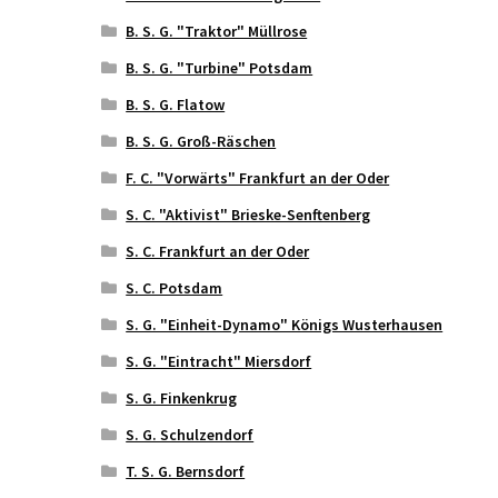
B. S. G. "Traktor" Müllrose
B. S. G. "Turbine" Potsdam
B. S. G. Flatow
B. S. G. Groß-Räschen
F. C. "Vorwärts" Frankfurt an der Oder
S. C. "Aktivist" Brieske-Senftenberg
S. C. Frankfurt an der Oder
S. C. Potsdam
S. G. "Einheit-Dynamo" Königs Wusterhausen
S. G. "Eintracht" Miersdorf
S. G. Finkenkrug
S. G. Schulzendorf
T. S. G. Bernsdorf