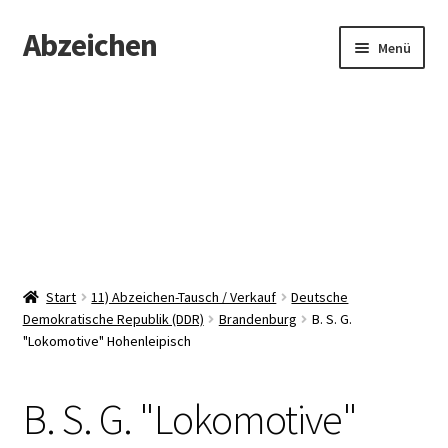
Abzeichen
Zur
Zum
Menü
Navigation
Inhalt
springen
springen
Startseite
Abzeichen
Kontakt
Start
11) Abzeichen-Tausch / Verkauf
Deutsche
Demokratische Republik (DDR)
Brandenburg
B. S. G.
"Lokomotive" Hohenleipisch
B. S. G. "Lokomotive"