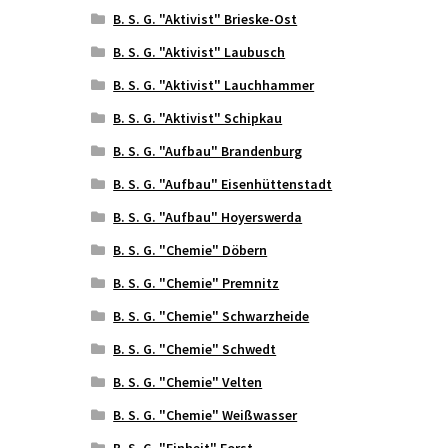
B. S. G. "Aktivist" Brieske-Ost
B. S. G. "Aktivist" Laubusch
B. S. G. "Aktivist" Lauchhammer
B. S. G. "Aktivist" Schipkau
B. S. G. "Aufbau" Brandenburg
B. S. G. "Aufbau" Eisenhüttenstadt
B. S. G. "Aufbau" Hoyerswerda
B. S. G. "Chemie" Döbern
B. S. G. "Chemie" Premnitz
B. S. G. "Chemie" Schwarzheide
B. S. G. "Chemie" Schwedt
B. S. G. "Chemie" Velten
B. S. G. "Chemie" Weißwasser
B. S. G. "Einheit" Forst