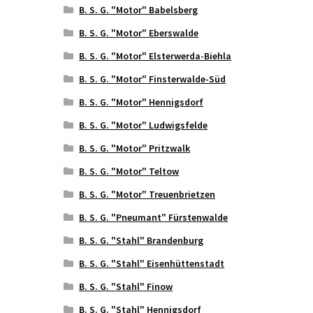
B. S. G. "Motor" Babelsberg
B. S. G. "Motor" Eberswalde
B. S. G. "Motor" Elsterwerda-Biehla
B. S. G. "Motor" Finsterwalde-Süd
B. S. G. "Motor" Hennigsdorf
B. S. G. "Motor" Ludwigsfelde
B. S. G. "Motor" Pritzwalk
B. S. G. "Motor" Teltow
B. S. G. "Motor" Treuenbrietzen
B. S. G. "Pneumant" Fürstenwalde
B. S. G. "Stahl" Brandenburg
B. S. G. "Stahl" Eisenhüttenstadt
B. S. G. "Stahl" Finow
B. S. G. "Stahl" Hennigsdorf