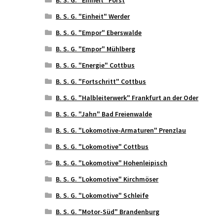
B. S. G. "Einheit" Werder
B. S. G. "Empor" Eberswalde
B. S. G. "Empor" Mühlberg
B. S. G. "Energie" Cottbus
B. S. G. "Fortschritt" Cottbus
B. S. G. "Halbleiterwerk" Frankfurt an der Oder
B. S. G. "Jahn" Bad Freienwalde
B. S. G. "Lokomotive-Armaturen" Prenzlau
B. S. G. "Lokomotive" Cottbus
B. S. G. "Lokomotive" Hohenleipisch
B. S. G. "Lokomotive" Kirchmöser
B. S. G. "Lokomotive" Schleife
B. S. G. "Motor-Süd" Brandenburg