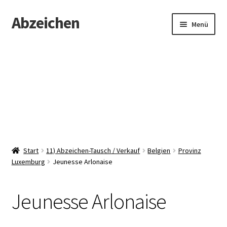
Abzeichen
Zur
Zum
Menü
Navigation
Inhalt
springen
springen
Startseite
Abzeichen
Kontakt
Start
11) Abzeichen-Tausch / Verkauf
Belgien
Provinz
Luxemburg
Jeunesse Arlonaise
Jeunesse Arlonaise