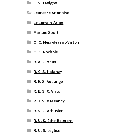
J. S. Tavigny
Jeunesse Arlonaise
Le Lorrain-Arlon
Marloie Sport
O. C. Meix-devant-Virton
O. C. Rochois
R. A. C. Vaux
R. C. S. Halanzy
R. E. S. Aubange
R. E. S. C. Virton
R. J. S. Messancy
R. S. C. Athusien
R. U. S. Ethe-Belmont
R. U. S. Léglise