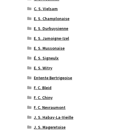
C. S. Vielsam
E. S. Champlonaise
E. S. Durbuysienne
E. S. Jamoigne-Izel
E. S. Mussonaise
É. S. Signeulx
E. S. Witry
Entente Bertrigeoise
F. C. Bleid
F. C. Chiny
F. C. Nevraumont
J. S. Habay-La-Vieille
J. S. Mageretoise