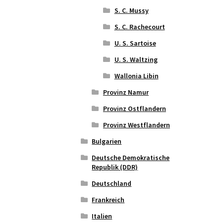
S. C. Mussy
S. C. Rachecourt
U. S. Sartoise
U. S. Waltzing
Wallonia Libin
Provinz Namur
Provinz Ostflandern
Provinz Westflandern
Bulgarien
Deutsche Demokratische
Republik (DDR)
Deutschland
Frankreich
Italien