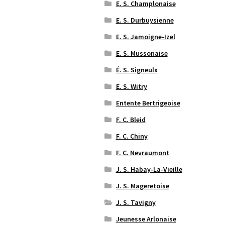
E. S. Champlonaise
E. S. Durbuysienne
E. S. Jamoigne-Izel
E. S. Mussonaise
É. S. Signeulx
E. S. Witry
Entente Bertrigeoise
F. C. Bleid
F. C. Chiny
F. C. Nevraumont
J. S. Habay-La-Vieille
J. S. Mageretoise
J. S. Tavigny
Jeunesse Arlonaise