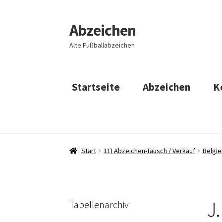
Abzeichen
Zur
Zum
Navigation
Inhalt
Alte Fußballabzeichen
springen
springen
Startseite
Abzeichen
K
Start
11) Abzeichen-Tausch / Verkauf
Belgie
J.
Tabellenarchiv