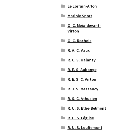
Le Lorrain-Arlon
Marloie Sport
O. C. Meix-devant-
Virton
O. C. Rochois
R. A. C. Vaux
R. C. S. Halanzy
R. E. S. Aubange
R. E. S. C. Virton
R. J. S. Messancy
R. S. C. Athusien
R. U. S. Ethe-Belmont
R. U. S. Léglise
R. U. S. Louftemont