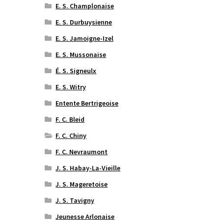
E. S. Champlonaise
E. S. Durbuysienne
E. S. Jamoigne-Izel
E. S. Mussonaise
É. S. Signeulx
E. S. Witry
Entente Bertrigeoise
F. C. Bleid
F. C. Chiny
F. C. Nevraumont
J. S. Habay-La-Vieille
J. S. Mageretoise
J. S. Tavigny
Jeunesse Arlonaise