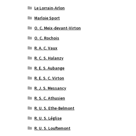
Le Lorrain-Arlon
Marloie Sport
O. C. Meix-devant-Virton
O. C. Rochois
R. A. C. Vaux
R. C. S. Halanzy
R. E. S. Aubange
R. E. S. C. Virton
R. J. S. Messancy
R. S. C. Athusien
R. U. S. Ethe-Belmont
R. U. S. Léglise
R. U. S. Louftemont