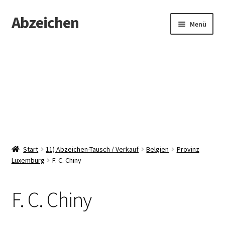
Abzeichen
Zur
Zum
Menü
Navigation
Inhalt
springen
springen
Startseite
Abzeichen
Kontakt
Start
11) Abzeichen-Tausch / Verkauf
Belgien
Provinz
Luxemburg
F. C. Chiny
F. C. Chiny