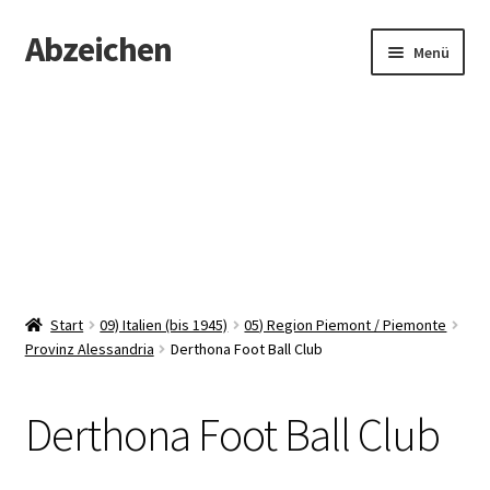
Abzeichen
Zur
Zum
Menü
Navigation
Inhalt
springen
springen
Startseite
Abzeichen
Kontakt
Start
09) Italien (bis 1945)
05) Region Piemont / Piemonte
Provinz Alessandria
Derthona Foot Ball Club
Derthona Foot Ball Club