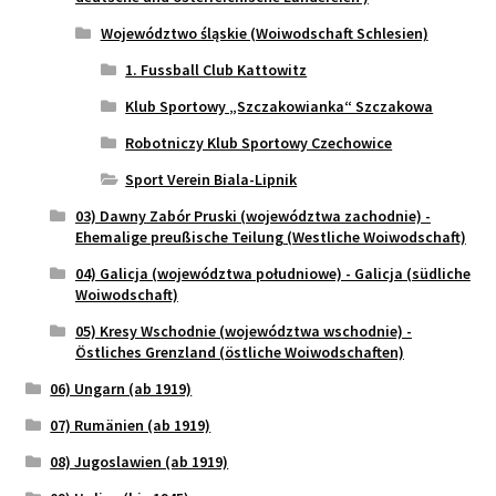
Województwo śląskie (Woiwodschaft Schlesien)
1. Fussball Club Kattowitz
Klub Sportowy „Szczakowianka“ Szczakowa
Robotniczy Klub Sportowy Czechowice
Sport Verein Biala-Lipnik
03) Dawny Zabór Pruski (województwa zachodnie) -
Ehemalige preußische Teilung (Westliche Woiwodschaft)
04) Galicja (województwa południowe) - Galicja (südliche
Woiwodschaft)
05) Kresy Wschodnie (województwa wschodnie) -
Östliches Grenzland (östliche Woiwodschaften)
06) Ungarn (ab 1919)
07) Rumänien (ab 1919)
08) Jugoslawien (ab 1919)