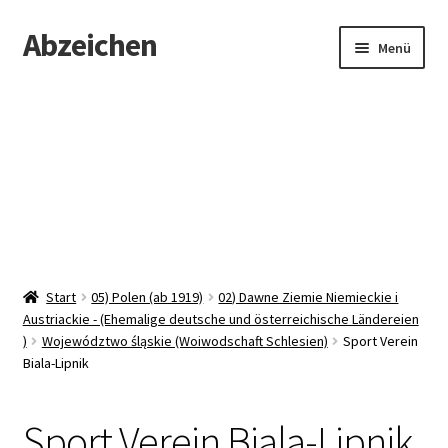
Abzeichen
Zur
Zum
Menü
Navigation
Inhalt
springen
springen
Startseite
Abzeichen
Kontakt
Start
05) Polen (ab 1919)
02) Dawne Ziemie Niemieckie i
Austriackie - (Ehemalige deutsche und österreichische Ländereien
)
Województwo śląskie (Woiwodschaft Schlesien)
Sport Verein
Biala-Lipnik
Sport Verein Biala-Lipnik