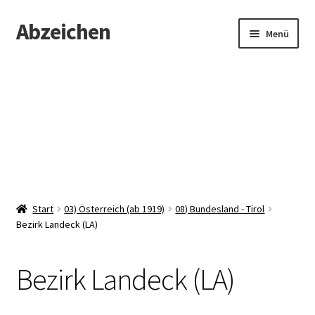
Abzeichen
Zur
Zum
Menü
Navigation
Inhalt
springen
springen
Startseite
Abzeichen
Kontakt
Start
03) Österreich (ab 1919)
08) Bundesland - Tirol
Bezirk Landeck (LA)
Bezirk Landeck (LA)