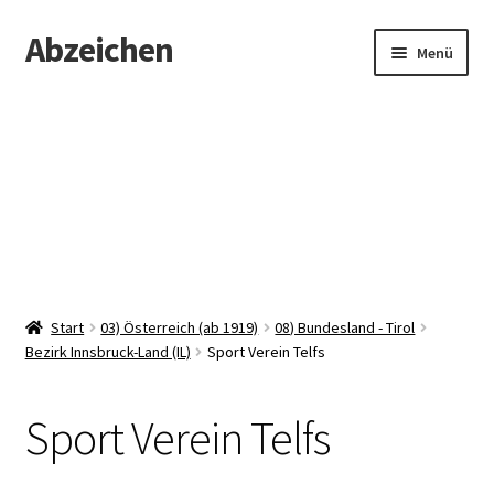
Abzeichen
Zur
Zum
Menü
Navigation
Inhalt
springen
springen
Startseite
Abzeichen
Kontakt
Start
03) Österreich (ab 1919)
08) Bundesland - Tirol
Bezirk Innsbruck-Land (IL)
Sport Verein Telfs
Sport Verein Telfs