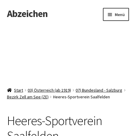
Abzeichen
Zur
Zum
Menü
Navigation
Inhalt
springen
springen
Startseite
Abzeichen
Kontakt
Start
03) Österreich (ab 1919)
07) Bundesland - Salzburg
Bezirk Zell am See (ZE)
Heeres-Sportverein Saalfelden
Heeres-Sportverein
Saalfelden