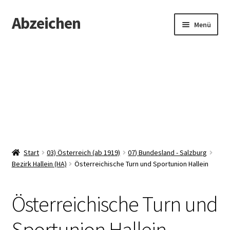
Abzeichen
Zur
Zum
Menü
Navigation
Inhalt
springen
springen
Startseite
Abzeichen
Kontakt
Start
03) Österreich (ab 1919)
07) Bundesland - Salzburg
Bezirk Hallein (HA)
Österreichische Turn und Sportunion Hallein
Österreichische Turn und
Sportunion Hallein