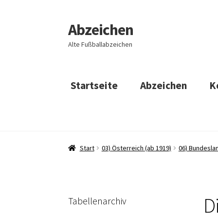
Abzeichen
Zur
Zum
Navigation
Inhalt
Alte Fußballabzeichen
springen
springen
Startseite
Abzeichen
K
Start
03) Österreich (ab 1919)
06) Bundeslan
D
Tabellenarchiv