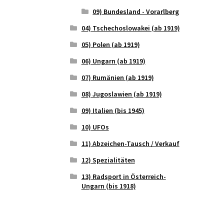
09) Bundesland - Vorarlberg
04) Tschechoslowakei (ab 1919)
05) Polen (ab 1919)
06) Ungarn (ab 1919)
07) Rumänien (ab 1919)
08) Jugoslawien (ab 1919)
09) Italien (bis 1945)
10) UFOs
11) Abzeichen-Tausch / Verkauf
12) Spezialitäten
13) Radsport in Österreich-
Ungarn (bis 1918)