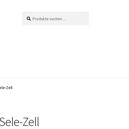
Suche
Suchen
nach:
le-Zell
Sele-Zell