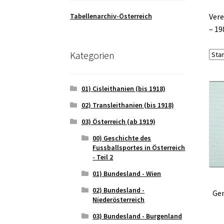
Tabellenarchiv-Österreich
Vere
– 19
Kategorien
01) Cisleithanien (bis 1918)
02) Transleithanien (bis 1918)
03) Österreich (ab 1919)
00) Geschichte des
Fussballsportes in Österreich
- Teil 2
01) Bundesland - Wien
02) Bundesland -
Gem
Niederösterreich
03) Bundesland - Burgenland