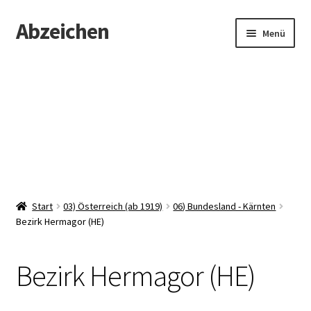
Abzeichen
Zur
Zum
Menü
Navigation
Inhalt
springen
springen
Startseite
Abzeichen
Kontakt
Start
03) Österreich (ab 1919)
06) Bundesland - Kärnten
Bezirk Hermagor (HE)
Bezirk Hermagor (HE)