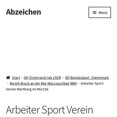
Abzeichen
Zur
Zum
Menü
Navigation
Inhalt
springen
springen
Startseite
Abzeichen
Kontakt
Start
03) Österreich (ab 1919)
05) Bundesland - Steiermark
Bezirk Bruck an der Mur-Mürzzuschlag (BM)
Arbeiter Sport
Verein Wartberg im Mürztal
Arbeiter Sport Verein