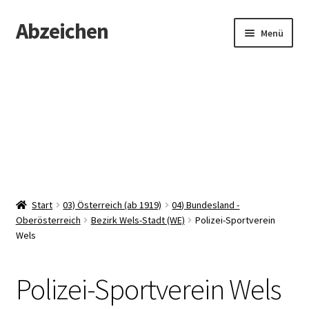
Abzeichen
Zur
Zum
Menü
Navigation
Inhalt
springen
springen
Startseite
Abzeichen
Kontakt
Start
03) Österreich (ab 1919)
04) Bundesland -
Oberösterreich
Bezirk Wels-Stadt (WE)
Polizei-Sportverein
Wels
Polizei-Sportverein Wels